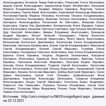
Александровна, Исламов Тимур Рифгатович, Романова Ольга Евгеньевна,
Щаров Сергей Алексадрович, Цирульников Борис Альбертович, Халидова
Марина Владимировна, Людевиг Марина Зариевна, Федотова Галина
Анатольевна, Паутов Юрий Анатольевич, Верховский Александр Маркович,
Пислакова-Паркер Марина Петровна, Кочеткова Татьяна Владимировна,
Чуркина Наталья Валерьевна, Акимова Татьяна Николаевна, Золотарева
Екатерина Александровна, Рачинский Ян Збигневич, Жемкова Елена
Борисовна, Гудков Лев Дмитриевич, Илларионова Юлия Юрьевна, Саранг
Анна Васильевна, Захарова Светлана Сергеевна, Щур Татьяна Михайловна,
Щур Николай Алексеевич, Аверин Владимир Анатольевич, Блинушов
Андрей Юрьевич, Мосин Алексей Геннадьевич, Гефтер Валентин
Михайлович, Симонов Алексей Кириллович, Флиге Ирина Анатольевна,
Мельникова Валентина Дмитриевна, Вититинова Елена Владимировна,
Баженова Светлана Куприяновна, Исаев Сергей Владимирович, Максимов
Сергей Владимирович, Беляев Сергей Иванович, Голубева Елена
Николаевна, Ганнушкина Светлана Алексеевна, Закс Елена Владимировна,
Буртина Елена Юрьевна, Гендель Людмила Залмановна, Кокорина
Екатерина Алексеевна, Шуманов Илья Вячеславович, Арапова Галина
Юрьевна, Свечников Анатолий Мариевич, Прохоров Вадим Юрьевич,
Шахова Елена Владимировна, Подузов Сергей Васильевич, Протасова
Ирина Вячеславовна, Литинский Леонид Борисович, Лукашевский Сергей
Маркович, Бахмин Вячеслав Иванович, Шабад Анатолий Ефимович, Сухих
Дарья Николаевна, Орлов Олег Петрович, Добровольская Анна
Дмитриевна, Королева Александра Евгеньевна, Смирнов Владимир
Александрович, Вицин Сергей Ефимович, Золотухин Борис Андреевич,
Левинсон Лев Семенович, Локшина Татьяна Иосифовна, Орлов Олег
Петрович, Полякова Мара Федоровна, Резник Генри Маркович, Захаров
Герман Константинович
Источник:
http://unro.minjust.ru/NKOForeignAgent.aspx
данные
на
23.12.2021