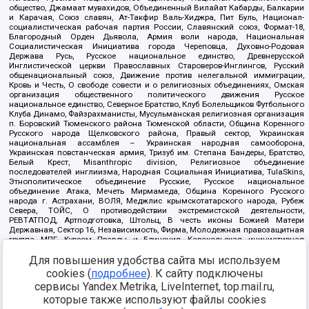
общество, Джамаат мувахидов, Объединенный Вилайат Кабарды, Балкарии
и Карачая, Союз славян, Ат-Такфир Валь-Хиджра, Пит Буль, Национал-
социалистическая рабочая партия России, Славянский союз, Формат-18,
Благородный Орден Дьявола, Армия воли народа, Национальная
Социалистическая Инициатива города Череповца, Духовно-Родовая
Держава Русь, Русское национальное единство, Древнерусской
Инглистической церкви Православных Староверов-Инглингов, Русский
общенациональный союз, Движение против нелегальной иммиграции,
Кровь и Честь, О свободе совести и о религиозных объединениях, Омская
организация общественного политического движения Русское
национальное единство, Северное Братство, Клуб Болельщиков Футбольного
Клуба Динамо, Файзрахманисты, Мусульманская религиозная организация
п. Боровский Тюменского района Тюменской области, Община Коренного
Русского народа Щелковского района, Правый сектор, Украинская
национальная ассамблея – Украинская народная самооборона,
Украинская повстанческая армия, Тризуб им. Степана Бандеры, Братство,
Белый Крест, Misanthropic division, Религиозное объединение
последователей инглиизма, Народная Социальная Инициатива, TulaSkins,
Этнополитическое объединение Русские, Русское национальное
объединение Атака, Мечеть Мирмамеда, Община Коренного Русского
народа г. Астрахани, ВОЛЯ, Меджлис крымскотатарского народа, Рубеж
Севера, ТОЙС, О противодействии экстремистской деятельности,
РЕВТАТПОД, Артподготовка, Штольц, В честь иконы Божией Матери
Державная, Сектор 16, Независимость, Фирма, Молодежная правозащитная
группа МПГ, Курсом Правды и Единения, Каракольская инициативная
группа, Автоград Крю, Союз Славянских Сил Руси, Алля-Аят,
Для повышения удобства сайта мы используем
Благотворительный пансионат Ак Умут, Русская республика Русь,
Арестантское уголовное единство, Башкорт, Нация и свобода, W.H.С., Фалунь
cookies (
подробнее
). К сайту подключены
Дафа, Иртыш Ultras, Русский Патриотический клуб-Новокузнецк/РПК,
сервисы Yandex.Metrika, LiveInternet, top.mail.ru,
Сибирский державный союз, Фонд борьбы с коррупцией, Фонд защиты прав
граждан, Штабы Навального, Совет граждан СССР Прикубанского округа г.
которые также используют файлы cookies
Краснодара