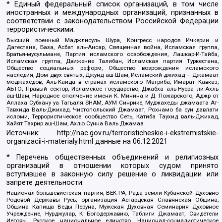
* Единый федеральный список организаций, в том числе
иностранных и международных организаций, признанных в
соответствии с законодательством Российской Федерации
террористическими:
Высший военный Маджлисуль Шура, Конгресс народов Ичкерии и
Дагестана, База, Асбат аль-Ансар, Священная война, Исламская группа,
Братья-мусульмане, Партия исламского освобождения, Лашкар-И-Тайба,
Исламская группа, Движение Талибан, Исламская партия Туркестана,
Общество социальных реформ, Общество возрождения исламского
наследия, Дом двух святых, Джунд аш-Шам, Исламский джихад – Джамаат
моджахедов, Аль-Каида в странах исламского Магриба, Имарат Кавказ,
АБТО, Правый сектор, Исламское государство, Джабха аль-Нусра ли-Ахль
аш-Шам, Народное ополчение имени К. Минина и Д. Пожарского, Аджр от
Аллаха Субхану уа Тагьаля SHAM, АУМ Синрике, Муджахеды джамаата Ат-
Тавхида Валь-Джихад, Чистопольский Джамаат, Рохнамо ба суи давлати
исломи, Террористическое сообщество Сеть, Катиба Таухид валь-Джихад,
Хайят Тахрир аш-Шам, Ахлю Сунна Валь Джамаа
Источник:
http://nac.gov.ru/terroristicheskie-i-ekstremistskie-
organizacii-i-materialy.html
данные на
06.12.2021
* Перечень общественных объединений и религиозных
организаций в отношении которых судом принято
вступившее в законную силу решение о ликвидации или
запрете деятельности:
Национал-большевистская партия, ВЕК РА, Рада земли Кубанской Духовно
Родовой Державы Русь, организация Асгардская Славянская Община,
Община Капища Веды Перуна, Мужская Духовная Семинария Духовное
Учреждение, Нурджулар, К Богодержавию, Таблиги Джамаат, Свидетели
Иеговы, Русское национальное единство, Национал-социалистическое