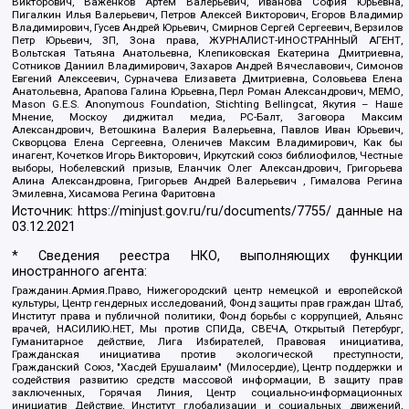
Викторович, Важенков Артем Валерьевич, Иванова София Юрьевна,
Пигалкин Илья Валерьевич, Петров Алексей Викторович, Егоров Владимир
Владимирович, Гусев Андрей Юрьевич, Смирнов Сергей Сергеевич, Верзилов
Петр Юрьевич, ЗП, Зона права, ЖУРНАЛИСТ-ИНОСТРАННЫЙ АГЕНТ,
Вольтская Татьяна Анатольевна, Клепиковская Екатерина Дмитриевна,
Сотников Даниил Владимирович, Захаров Андрей Вячеславович, Симонов
Евгений Алексеевич, Сурначева Елизавета Дмитриевна, Соловьева Елена
Анатольевна, Арапова Галина Юрьевна, Перл Роман Александрович, МЕМО,
Mason G.E.S. Anonymous Foundation, Stichting Bellingcat, Якутия – Наше
Мнение, Москоу диджитал медиа, РС-Балт, Заговора Максим
Александрович, Ветошкина Валерия Валерьевна, Павлов Иван Юрьевич,
Скворцова Елена Сергеевна, Оленичев Максим Владимирович, Как бы
инагент, Кочетков Игорь Викторович, Иркутский союз библиофилов, Честные
выборы, Нобелевский призыв, Еланчик Олег Александрович, Григорьева
Алина Александровна, Григорьев Андрей Валерьевич , Гималова Регина
Эмилевна, Хисамова Регина Фаритовна
Источник:
https://minjust.gov.ru/ru/documents/7755/
данные на
03.12.2021
* Сведения реестра НКО, выполняющих функции
иностранного агента:
Гражданин.Армия.Право, Нижегородский центр немецкой и европейской
культуры, Центр гендерных исследований, Фонд защиты прав граждан Штаб,
Институт права и публичной политики, Фонд борьбы с коррупцией, Альянс
врачей, НАСИЛИЮ.НЕТ, Мы против СПИДа, СВЕЧА, Открытый Петербург,
Гуманитарное действие, Лига Избирателей, Правовая инициатива,
Гражданская инициатива против экологической преступности,
Гражданский Союз, "Хасдей Ерушалаим" (Милосердие), Центр поддержки и
содействия развитию средств массовой информации, В защиту прав
заключенных, Горячая Линия, Центр социально-информационных
инициатив Действие, Институт глобализации и социальных движений,