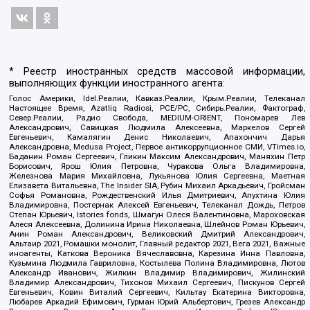
* Реестр иностранных средств массовой информации,
выполняющих функции иностранного агента:
Голос Америки, Idel.Реалии, Кавказ.Реалии, Крым.Реалии, Телеканал
Настоящее Время, Azatliq Radiosi, PCE/PC, Сибирь.Реалии, Фактограф,
Север.Реалии, Радио Свобода, MEDIUM-ORIENT, Пономарев Лев
Александрович, Савицкая Людмила Алексеевна, Маркелов Сергей
Евгеньевич, Камалягин Денис Николаевич, Апахончич Дарья
Александровна, Medusa Project, Первое антикоррупционное СМИ, VTimes.io,
Баданин Роман Сергеевич, Гликин Максим Александрович, Маняхин Петр
Борисович, Ярош Юлия Петровна, Чуракова Ольга Владимировна,
Железнова Мария Михайловна, Лукьянова Юлия Сергеевна, Маетная
Елизавета Витальевна, The Insider SIA, Рубин Михаил Аркадьевич, Гройсман
Софья Романовна, Рождественский Илья Дмитриевич, Апухтина Юлия
Владимировна, Постернак Алексей Евгеньевич, Телеканал Дождь, Петров
Степан Юрьевич, Istories fonds, Шмагун Олеся Валентиновна, Мароховская
Алеся Алексеевна, Долинина Ирина Николаевна, Шлейнов Роман Юрьевич,
Анин Роман Александрович, Великовский Дмитрий Александрович,
Альтаир 2021, Ромашки монолит, Главный редактор 2021, Вега 2021, Важные
иноагенты, Каткова Вероника Вячеславовна, Карезина Инна Павловна,
Кузьмина Людмила Гавриловна, Костылева Полина Владимировна, Лютов
Александр Иванович, Жилкин Владимир Владимирович, Жилинский
Владимир Александрович, Тихонов Михаил Сергеевич, Пискунов Сергей
Евгеньевич, Ковин Виталий Сергеевич, Кильтау Екатерина Викторовна,
Любарев Аркадий Ефимович, Гурман Юрий Альбертович, Грезев Александр