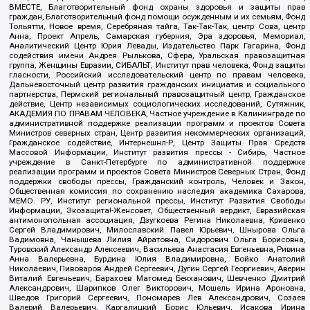
ВМЕСТЕ, Благотворительный фонд охраны здоровья и защиты прав
граждан, Благотворительный фонд помощи осужденным и их семьям, Фонд
Тольятти, Новое время, Серебряная тайга, Так-Так-Так, центр Сова, центр
Анна, Проект Апрель, Самарская губерния, Эра здоровья, Мемориал,
Аналитический Центр Юрия Левады, Издательство Парк Гагарина, Фонд
содействия имени Андрея Рылькова, Сфера, Уральская правозащитная
группа, Женщины Евразии, СИБАЛЬТ, Институт прав человека, Фонд защиты
гласности, Российский исследовательский центр по правам человека,
Дальневосточный центр развития гражданских инициатив и социального
партнерства, Пермский региональный правозащитный центр, Гражданское
действие, Центр независимых социологических исследований, Сутяжник,
АКАДЕМИЯ ПО ПРАВАМ ЧЕЛОВЕКА, Частное учреждение в Калининграде по
административной поддержке реализации программ и проектов Совета
Министров северных стран, Центр развития некоммерческих организаций,
Гражданское содействие, Интернешнл-Р, Центр Защиты Прав Средств
Массовой Информации, Институт развития прессы - Сибирь, Частное
учреждение в Санкт-Петербурге по административной поддержке
реализации программ и проектов Совета Министров Северных Стран, Фонд
поддержки свободы прессы, Гражданский контроль, Человек и Закон,
Общественная комиссия по сохранению наследия академика Сахарова,
МЕМО. РУ, Институт региональной прессы, Институт Развития Свободы
Информации, Экозащита!-Женсовет, Общественный вердикт, Евразийская
антимонопольная ассоциация, Дзугкоева Регина Николаевна, Кривенко
Сергей Владимирович, Милославский Павел Юрьевич, Шнырова Ольга
Вадимовна, Чанышева Лилия Айратовна, Сидорович Ольга Борисовна,
Туровский Александр Алексеевич, Васильева Анастасия Евгеньевна, Ривина
Анна Валерьевна, Бурдина Юлия Владимировна, Бойко Анатолий
Николаевич, Пивоваров Андрей Сергеевич, Дугин Сергей Георгиевич, Аверин
Виталий Евгеньевич, Барахоев Магомед Бекханович, Шевченко Дмитрий
Александрович, Шарипков Олег Викторович, Мошель Ирина Ароновна,
Шведов Григорий Сергеевич, Пономарев Лев Александрович, Созаев
Валерий Валерьевич, Каргалицкий Борис Юльевич, Исакова Ирина