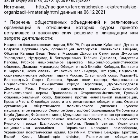
Хайят Тахрир аш-Шам, Ахлю Сунна Валь Джамаа
Источник:
http://nac.gov.ru/terroristicheskie-i-ekstremistskie-
organizacii-i-materialy.html
данные на
06.12.2021
* Перечень общественных объединений и религиозных
организаций в отношении которых судом принято
вступившее в законную силу решение о ликвидации или
запрете деятельности:
Национал-большевистская партия, ВЕК РА, Рада земли Кубанской Духовно
Родовой Державы Русь, организация Асгардская Славянская Община,
Община Капища Веды Перуна, Мужская Духовная Семинария Духовное
Учреждение, Нурджулар, К Богодержавию, Таблиги Джамаат, Свидетели
Иеговы, Русское национальное единство, Национал-социалистическое
общество, Джамаат мувахидов, Объединенный Вилайат Кабарды, Балкарии
и Карачая, Союз славян, Ат-Такфир Валь-Хиджра, Пит Буль, Национал-
социалистическая рабочая партия России, Славянский союз, Формат-18,
Благородный Орден Дьявола, Армия воли народа, Национальная
Социалистическая Инициатива города Череповца, Духовно-Родовая
Держава Русь, Русское национальное единство, Древнерусской
Инглистической церкви Православных Староверов-Инглингов, Русский
общенациональный союз, Движение против нелегальной иммиграции,
Кровь и Честь, О свободе совести и о религиозных объединениях, Омская
организация общественного политического движения Русское
национальное единство, Северное Братство, Клуб Болельщиков Футбольного
Клуба Динамо, Файзрахманисты, Мусульманская религиозная организация
п. Боровский Тюменского района Тюменской области, Община Коренного
Русского народа Щелковского района, Правый сектор, Украинская
национальная ассамблея – Украинская народная самооборона,
Украинская повстанческая армия, Тризуб им. Степана Бандеры, Братство,
Белый Крест, Misanthropic division, Религиозное объединение