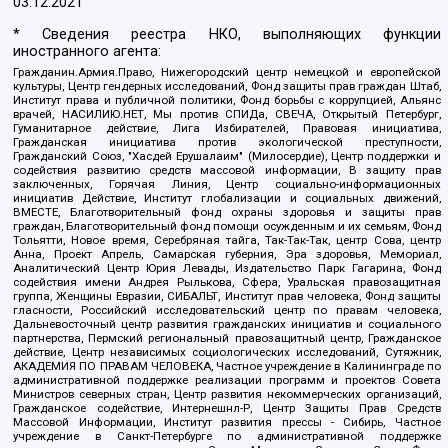
03.12.2021
* Сведения реестра НКО, выполняющих функции
иностранного агента:
Гражданин.Армия.Право, Нижегородский центр немецкой и европейской
культуры, Центр гендерных исследований, Фонд защиты прав граждан Штаб,
Институт права и публичной политики, Фонд борьбы с коррупцией, Альянс
врачей, НАСИЛИЮ.НЕТ, Мы против СПИДа, СВЕЧА, Открытый Петербург,
Гуманитарное действие, Лига Избирателей, Правовая инициатива,
Гражданская инициатива против экологической преступности,
Гражданский Союз, "Хасдей Ерушалаим" (Милосердие), Центр поддержки и
содействия развитию средств массовой информации, В защиту прав
заключенных, Горячая Линия, Центр социально-информационных
инициатив Действие, Институт глобализации и социальных движений,
ВМЕСТЕ, Благотворительный фонд охраны здоровья и защиты прав
граждан, Благотворительный фонд помощи осужденным и их семьям, Фонд
Тольятти, Новое время, Серебряная тайга, Так-Так-Так, центр Сова, центр
Анна, Проект Апрель, Самарская губерния, Эра здоровья, Мемориал,
Аналитический Центр Юрия Левады, Издательство Парк Гагарина, Фонд
содействия имени Андрея Рылькова, Сфера, Уральская правозащитная
группа, Женщины Евразии, СИБАЛЬТ, Институт прав человека, Фонд защиты
гласности, Российский исследовательский центр по правам человека,
Дальневосточный центр развития гражданских инициатив и социального
партнерства, Пермский региональный правозащитный центр, Гражданское
действие, Центр независимых социологических исследований, Сутяжник,
АКАДЕМИЯ ПО ПРАВАМ ЧЕЛОВЕКА, Частное учреждение в Калининграде по
административной поддержке реализации программ и проектов Совета
Министров северных стран, Центр развития некоммерческих организаций,
Гражданское содействие, Интернешнл-Р, Центр Защиты Прав Средств
Массовой Информации, Институт развития прессы - Сибирь, Частное
учреждение в Санкт-Петербурге по административной поддержке