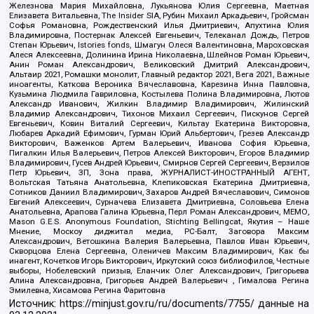
Железнова Мария Михайловна, Лукьянова Юлия Сергеевна, Маетная
Елизавета Витальевна, The Insider SIA, Рубин Михаил Аркадьевич, Гройсман
Софья Романовна, Рождественский Илья Дмитриевич, Апухтина Юлия
Владимировна, Постернак Алексей Евгеньевич, Телеканал Дождь, Петров
Степан Юрьевич, Istories fonds, Шмагун Олеся Валентиновна, Мароховская
Алеся Алексеевна, Долинина Ирина Николаевна, Шлейнов Роман Юрьевич,
Анин Роман Александрович, Великовский Дмитрий Александрович,
Альтаир 2021, Ромашки монолит, Главный редактор 2021, Вега 2021, Важные
иноагенты, Каткова Вероника Вячеславовна, Карезина Инна Павловна,
Кузьмина Людмила Гавриловна, Костылева Полина Владимировна, Лютов
Александр Иванович, Жилкин Владимир Владимирович, Жилинский
Владимир Александрович, Тихонов Михаил Сергеевич, Пискунов Сергей
Евгеньевич, Ковин Виталий Сергеевич, Кильтау Екатерина Викторовна,
Любарев Аркадий Ефимович, Гурман Юрий Альбертович, Грезев Александр
Викторович, Важенков Артем Валерьевич, Иванова София Юрьевна,
Пигалкин Илья Валерьевич, Петров Алексей Викторович, Егоров Владимир
Владимирович, Гусев Андрей Юрьевич, Смирнов Сергей Сергеевич, Верзилов
Петр Юрьевич, ЗП, Зона права, ЖУРНАЛИСТ-ИНОСТРАННЫЙ АГЕНТ,
Вольтская Татьяна Анатольевна, Клепиковская Екатерина Дмитриевна,
Сотников Даниил Владимирович, Захаров Андрей Вячеславович, Симонов
Евгений Алексеевич, Сурначева Елизавета Дмитриевна, Соловьева Елена
Анатольевна, Арапова Галина Юрьевна, Перл Роман Александрович, МЕМО,
Mason G.E.S. Anonymous Foundation, Stichting Bellingcat, Якутия – Наше
Мнение, Москоу диджитал медиа, РС-Балт, Заговора Максим
Александрович, Ветошкина Валерия Валерьевна, Павлов Иван Юрьевич,
Скворцова Елена Сергеевна, Оленичев Максим Владимирович, Как бы
инагент, Кочетков Игорь Викторович, Иркутский союз библиофилов, Честные
выборы, Нобелевский призыв, Еланчик Олег Александрович, Григорьева
Алина Александровна, Григорьев Андрей Валерьевич , Гималова Регина
Эмилевна, Хисамова Регина Фаритовна
Источник:
https://minjust.gov.ru/ru/documents/7755/
данные на