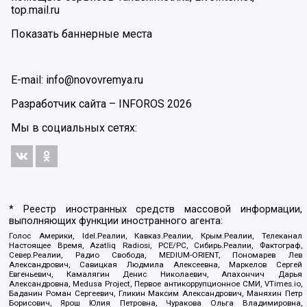
top.mail.ru
Показать баннерные места
E-mail: info@novovremya.ru
Разработчик сайта –
INFOROS
2026
Мы в социальных сетях:
* Реестр иностранных средств массовой информации,
выполняющих функции иностранного агента:
Голос Америки, Idel.Реалии, Кавказ.Реалии, Крым.Реалии, Телеканал
Настоящее Время, Azatliq Radiosi, PCE/PC, Сибирь.Реалии, Фактограф,
Север.Реалии, Радио Свобода, MEDIUM-ORIENT, Пономарев Лев
Александрович, Савицкая Людмила Алексеевна, Маркелов Сергей
Евгеньевич, Камалягин Денис Николаевич, Апахончич Дарья
Александровна, Medusa Project, Первое антикоррупционное СМИ, VTimes.io,
Баданин Роман Сергеевич, Гликин Максим Александрович, Маняхин Петр
Борисович, Ярош Юлия Петровна, Чуракова Ольга Владимировна,