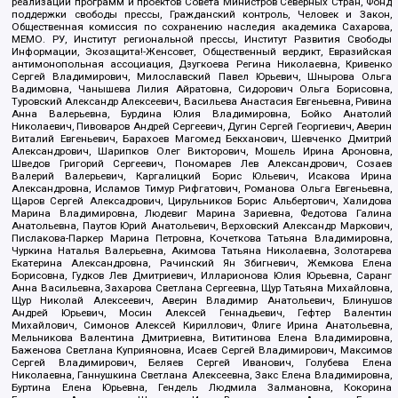
реализации программ и проектов Совета Министров Северных Стран, Фонд
поддержки свободы прессы, Гражданский контроль, Человек и Закон,
Общественная комиссия по сохранению наследия академика Сахарова,
МЕМО. РУ, Институт региональной прессы, Институт Развития Свободы
Информации, Экозащита!-Женсовет, Общественный вердикт, Евразийская
антимонопольная ассоциация, Дзугкоева Регина Николаевна, Кривенко
Сергей Владимирович, Милославский Павел Юрьевич, Шнырова Ольга
Вадимовна, Чанышева Лилия Айратовна, Сидорович Ольга Борисовна,
Туровский Александр Алексеевич, Васильева Анастасия Евгеньевна, Ривина
Анна Валерьевна, Бурдина Юлия Владимировна, Бойко Анатолий
Николаевич, Пивоваров Андрей Сергеевич, Дугин Сергей Георгиевич, Аверин
Виталий Евгеньевич, Барахоев Магомед Бекханович, Шевченко Дмитрий
Александрович, Шарипков Олег Викторович, Мошель Ирина Ароновна,
Шведов Григорий Сергеевич, Пономарев Лев Александрович, Созаев
Валерий Валерьевич, Каргалицкий Борис Юльевич, Исакова Ирина
Александровна, Исламов Тимур Рифгатович, Романова Ольга Евгеньевна,
Щаров Сергей Алексадрович, Цирульников Борис Альбертович, Халидова
Марина Владимировна, Людевиг Марина Зариевна, Федотова Галина
Анатольевна, Паутов Юрий Анатольевич, Верховский Александр Маркович,
Пислакова-Паркер Марина Петровна, Кочеткова Татьяна Владимировна,
Чуркина Наталья Валерьевна, Акимова Татьяна Николаевна, Золотарева
Екатерина Александровна, Рачинский Ян Збигневич, Жемкова Елена
Борисовна, Гудков Лев Дмитриевич, Илларионова Юлия Юрьевна, Саранг
Анна Васильевна, Захарова Светлана Сергеевна, Щур Татьяна Михайловна,
Щур Николай Алексеевич, Аверин Владимир Анатольевич, Блинушов
Андрей Юрьевич, Мосин Алексей Геннадьевич, Гефтер Валентин
Михайлович, Симонов Алексей Кириллович, Флиге Ирина Анатольевна,
Мельникова Валентина Дмитриевна, Вититинова Елена Владимировна,
Баженова Светлана Куприяновна, Исаев Сергей Владимирович, Максимов
Сергей Владимирович, Беляев Сергей Иванович, Голубева Елена
Николаевна, Ганнушкина Светлана Алексеевна, Закс Елена Владимировна,
Буртина Елена Юрьевна, Гендель Людмила Залмановна, Кокорина