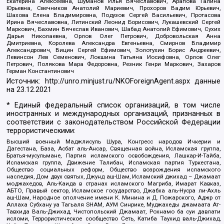
Екатерина Алексеевна, Шуманов Илья Вячеславович, Арапова Галина
Юрьевна, Свечников Анатолий Мариевич, Прохоров Вадим Юрьевич,
Шахова Елена Владимировна, Подузов Сергей Васильевич, Протасова
Ирина Вячеславовна, Литинский Леонид Борисович, Лукашевский Сергей
Маркович, Бахмин Вячеслав Иванович, Шабад Анатолий Ефимович, Сухих
Дарья Николаевна, Орлов Олег Петрович, Добровольская Анна
Дмитриевна, Королева Александра Евгеньевна, Смирнов Владимир
Александрович, Вицин Сергей Ефимович, Золотухин Борис Андреевич,
Левинсон Лев Семенович, Локшина Татьяна Иосифовна, Орлов Олег
Петрович, Полякова Мара Федоровна, Резник Генри Маркович, Захаров
Герман Константинович
Источник:
http://unro.minjust.ru/NKOForeignAgent.aspx
данные
на
23.12.2021
* Единый федеральный список организаций, в том числе
иностранных и международных организаций, признанных в
соответствии с законодательством Российской Федерации
террористическими:
Высший военный Маджлисуль Шура, Конгресс народов Ичкерии и
Дагестана, База, Асбат аль-Ансар, Священная война, Исламская группа,
Братья-мусульмане, Партия исламского освобождения, Лашкар-И-Тайба,
Исламская группа, Движение Талибан, Исламская партия Туркестана,
Общество социальных реформ, Общество возрождения исламского
наследия, Дом двух святых, Джунд аш-Шам, Исламский джихад – Джамаат
моджахедов, Аль-Каида в странах исламского Магриба, Имарат Кавказ,
АБТО, Правый сектор, Исламское государство, Джабха аль-Нусра ли-Ахль
аш-Шам, Народное ополчение имени К. Минина и Д. Пожарского, Аджр от
Аллаха Субхану уа Тагьаля SHAM, АУМ Синрике, Муджахеды джамаата Ат-
Тавхида Валь-Джихад, Чистопольский Джамаат, Рохнамо ба суи давлати
исломи, Террористическое сообщество Сеть, Катиба Таухид валь-Джихад,