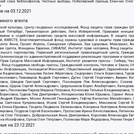
ский союз библиофилов, Честные выборы, Нобелевский призыв, Еланчик Олег
а
е на
03.12.2021
нного агента:
ой культуры, Центр гендерных исследований, Фонд защиты прав граждан Шта
 Петербург, Гуманитарное действие, Лига Избирателей, Правовая инициат
держки и содействия развитию средств массовой информации, В защиту п
ий, ВМЕСТЕ, Благотворительный фонд охраны здоровья и защиты прав граж
, центр Анна, Проект Апрель, Самарская губерния, Эра здоровья, Мемориал,
я группа, Женщины Евразии, СИБАЛЬТ, Институт прав человека, Фонд защиты 
льного партнерства, Пермский региональный правозащитный центр, Граждан
лининграде по административной поддержке реализации программ и проекто
 Прав Средств Массовой Информации, Институт развития прессы - Сибирь, Ча
, Фонд поддержки свободы прессы, Гражданский контроль, Человек и Закон, 
оды Информации, Экозащита!-Женсовет, Общественный вердикт, Евразийская а
 Вадимовна, Чанышева Лилия Айратовна, Сидорович Ольга Борисовна, Туровс
олаевич, Пивоваров Андрей Сергеевич, Дугин Сергей Георгиевич, Аверин В
вна, Шведов Григорий Сергеевич, Пономарев Лев Александрович, Созаев
евна, Щаров Сергей Алексадрович, Цирульников Борис Альбертович, Халидо
ович, Пислакова-Паркер Марина Петровна, Кочеткова Татьяна Владимировна, Ч
Борисовна, Гудков Лев Дмитриевич, Илларионова Юлия Юрьевна, Саранг Анна
Андрей Юрьевич, Мосин Алексей Геннадьевич, Гефтер Валентин Михайлович,
а Светлана Куприяновна, Исаев Сергей Владимирович, Максимов Сергей Вл
а Елена Юрьевна, Гендель Людмила Залмановна, Кокорина Екатерина Алексее
ровна, Подузов Сергей Васильевич, Протасова Ирина Вячеславовна, Литинск
ов Олег Петрович, Добровольская Анна Дмитриевна, Королева Александра Ев
яна Иосифовна, Орлов Олег Петрович, Полякова Мара Федоровна, Резник Генри
ные на
23.12.2021