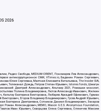
OS
2026
.Реалии, Радио Свобода, MEDIUM-ORIENT, Пономарев Лев Александрович,
ервое антикоррупционное СМИ, VTimes.io, Баданин Роман Сергеевич,
ова Юлия Сергеевна, Маетная Елизавета Витальевна, The Insider SIA,
ич, Телеканал Дождь, Петров Степан Юрьевич, Istories fonds, Шмагун
иковский Дмитрий Александрович, Альтаир 2021, Ромашки монолит,
, Костылева Полина Владимировна, Лютов Александр Иванович, Жилкин
, Кильтау Екатерина Викторовна, Любарев Аркадий Ефимович, Гурман
й Викторович, Егоров Владимир Владимирович, Гусев Андрей Юрьевич,
ская Екатерина Дмитриевна, Сотников Даниил Владимирович, Захаров
ерл Роман Александрович, МЕМО, Mason G.E.S. Anonymous Foundation,
, Павлов Иван Юрьевич, Скворцова Елена Сергеевна, Оленичев Максим