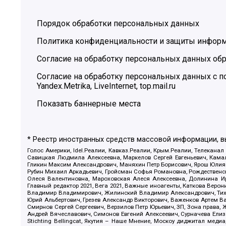
Порядок обработки персональных данных
Политика конфиденциальности и защиты инфор
Согласие на обработку персональных данных обр
Согласие на обработку персональных данных с
Yandex.Metrika, LiveInternet, top.mail.ru
Показать баннерные места
* Реестр иностранных средств массовой информации, 
Голос Америки, Idel.Реалии, Кавказ.Реалии, Крым.Реалии, Телеканал
Савицкая Людмила Алексеевна, Маркелов Сергей Евгеньевич, Камал
Гликин Максим Александрович, Маняхин Петр Борисович, Ярош Юлия П
Рубин Михаил Аркадьевич, Гройсман Софья Романовна, Рождественски
Олеся Валентиновна, Мароховская Алеся Алексеевна, Долинина И
Главный редактор 2021, Вега 2021, Важные иноагенты, Каткова Вер
Владимир Владимирович, Жилинский Владимир Александрович, Тихон
Юрий Альбертович, Грезев Александр Викторович, Важенков Артем В
Смирнов Сергей Сергеевич, Верзилов Петр Юрьевич, ЗП, Зона прав
Андрей Вячеславович, Симонов Евгений Алексеевич, Сурначева Елиз
Stichting Bellingcat, Якутия – Наше Мнение, Москоу диджитал мед