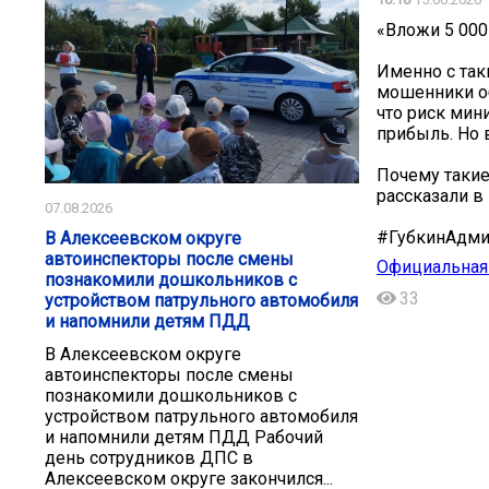
«Вложи 5 000
Именно с так
мошенники о
что риск мин
прибыль. Но 
Почему такие
рассказали в 
07.08.2026
#ГубкинАдми
В Алексеевском округе
автоинспекторы после смены
Официальная 
познакомили дошкольников с
33
устройством патрульного автомобиля
и напомнили детям ПДД
В Алексеевском округе
автоинспекторы после смены
познакомили дошкольников с
устройством патрульного автомобиля
и напомнили детям ПДД Рабочий
день сотрудников ДПС в
Алексеевском округе закончился...