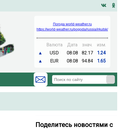
Погода world-weather.ru
https://world-weather.ru/pogoda/russia/irkutsk/
Валюта
Дата
знач.
изм.
▲
USD
08.08
82.17
1.24
▲
EUR
08.08
94.84
1.65
Поделитесь новостями с