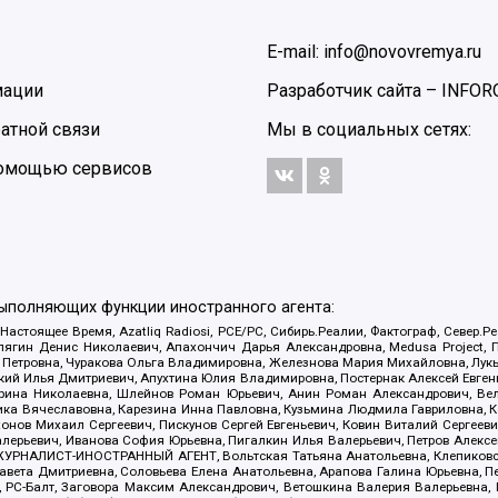
E-mail: info@novovremya.ru
мации
Разработчик сайта –
INFOR
атной связи
Мы в социальных сетях:
 помощью сервисов
выполняющих функции иностранного агента:
 Настоящее Время, Azatliq Radiosi, PCE/PC, Сибирь.Реалии, Фактограф, Север
ягин Денис Николаевич, Апахончич Дарья Александровна, Medusa Project, П
етровна, Чуракова Ольга Владимировна, Железнова Мария Михайловна, Лукьян
й Илья Дмитриевич, Апухтина Юлия Владимировна, Постернак Алексей Евгеньев
рина Николаевна, Шлейнов Роман Юрьевич, Анин Роман Александрович, Вел
оника Вячеславовна, Карезина Инна Павловна, Кузьмина Людмила Гавриловна
ов Михаил Сергеевич, Пискунов Сергей Евгеньевич, Ковин Виталий Сергеевич
алерьевич, Иванова София Юрьевна, Пигалкин Илья Валерьевич, Петров Алексе
а, ЖУРНАЛИСТ-ИНОСТРАННЫЙ АГЕНТ, Вольтская Татьяна Анатольевна, Клепиков
авета Дмитриевна, Соловьева Елена Анатольевна, Арапова Галина Юрьевна, П
иа, РС-Балт, Заговора Максим Александрович, Ветошкина Валерия Валерьевна