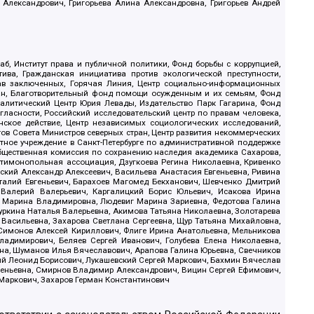
 Александрович, Григорьева Алина Александровна, Григорьев Андрей
б, Институт права и публичной политики, Фонд борьбы с коррупцией,
ива, Гражданская инициатива против экологической преступности,
рав заключенных, Горячая Линия, Центр социально-информационных
дан, Благотворительный фонд помощи осужденным и их семьям, Фонд
 Аналитический Центр Юрия Левады, Издательство Парк Гагарина, Фонд
гласности, Российский исследовательский центр по правам человека,
ское действие, Центр независимых социологических исследований,
в Совета Министров северных стран, Центр развития некоммерческих
стное учреждение в Санкт-Петербурге по административной поддержке
Общественная комиссия по сохранению наследия академика Сахарова,
нтимонопольная ассоциация, Дзугкоева Регина Николаевна, Кривенко
кий Александр Алексеевич, Васильева Анастасия Евгеньевна, Ривина
италий Евгеньевич, Барахоев Магомед Бекханович, Шевченко Дмитрий
 Валерий Валерьевич, Каргалицкий Борис Юльевич, Исакова Ирина
ва Марина Владимировна, Людевиг Марина Зариевна, Федотова Галина
уркина Наталья Валерьевна, Акимова Татьяна Николаевна, Золотарева
 Васильевна, Захарова Светлана Сергеевна, Щур Татьяна Михайловна,
 Симонов Алексей Кириллович, Флиге Ирина Анатольевна, Мельникова
адимирович, Беляев Сергей Иванович, Голубева Елена Николаевна,
вна, Шуманов Илья Вячеславович, Арапова Галина Юрьевна, Свечников
ий Леонид Борисович, Лукашевский Сергей Маркович, Бахмин Вячеслав
геньевна, Смирнов Владимир Александрович, Вицин Сергей Ефимович,
 Маркович, Захаров Герман Константинович