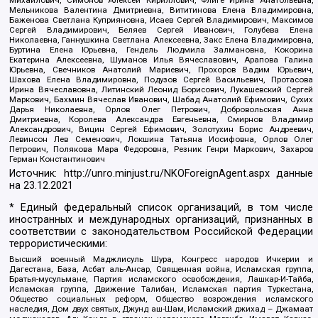
Михайлович, Симонов Алексей Кириллович, Флиге Ирина Анатольевна,
Мельникова Валентина Дмитриевна, Вититинова Елена Владимировна,
Баженова Светлана Куприяновна, Исаев Сергей Владимирович, Максимов
Сергей Владимирович, Беляев Сергей Иванович, Голубева Елена
Николаевна, Ганнушкина Светлана Алексеевна, Закс Елена Владимировна,
Буртина Елена Юрьевна, Гендель Людмила Залмановна, Кокорина
Екатерина Алексеевна, Шуманов Илья Вячеславович, Арапова Галина
Юрьевна, Свечников Анатолий Мариевич, Прохоров Вадим Юрьевич,
Шахова Елена Владимировна, Подузов Сергей Васильевич, Протасова
Ирина Вячеславовна, Литинский Леонид Борисович, Лукашевский Сергей
Маркович, Бахмин Вячеслав Иванович, Шабад Анатолий Ефимович, Сухих
Дарья Николаевна, Орлов Олег Петрович, Добровольская Анна
Дмитриевна, Королева Александра Евгеньевна, Смирнов Владимир
Александрович, Вицин Сергей Ефимович, Золотухин Борис Андреевич,
Левинсон Лев Семенович, Локшина Татьяна Иосифовна, Орлов Олег
Петрович, Полякова Мара Федоровна, Резник Генри Маркович, Захаров
Герман Константинович
Источник:
http://unro.minjust.ru/NKOForeignAgent.aspx
данные
на
23.12.2021
* Единый федеральный список организаций, в том числе
иностранных и международных организаций, признанных в
соответствии с законодательством Российской Федерации
террористическими:
Высший военный Маджлисуль Шура, Конгресс народов Ичкерии и
Дагестана, База, Асбат аль-Ансар, Священная война, Исламская группа,
Братья-мусульмане, Партия исламского освобождения, Лашкар-И-Тайба,
Исламская группа, Движение Талибан, Исламская партия Туркестана,
Общество социальных реформ, Общество возрождения исламского
наследия, Дом двух святых, Джунд аш-Шам, Исламский джихад – Джамаат