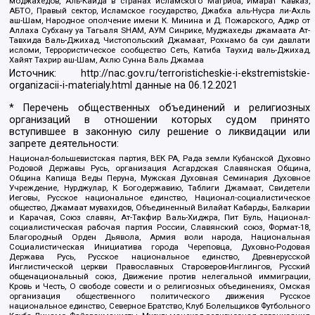
моджахедов, Аль-Каида в странах исламского Магриба, Имарат Кавказ,
АБТО, Правый сектор, Исламское государство, Джабха аль-Нусра ли-Ахль
аш-Шам, Народное ополчение имени К. Минина и Д. Пожарского, Аджр от
Аллаха Субхану уа Тагьаля SHAM, АУМ Синрике, Муджахеды джамаата Ат-
Тавхида Валь-Джихад, Чистопольский Джамаат, Рохнамо ба суи давлати
исломи, Террористическое сообщество Сеть, Катиба Таухид валь-Джихад,
Хайят Тахрир аш-Шам, Ахлю Сунна Валь Джамаа
Источник:
http://nac.gov.ru/terroristicheskie-i-ekstremistskie-
organizacii-i-materialy.html
данные на
06.12.2021
* Перечень общественных объединений и религиозных
организаций в отношении которых судом принято
вступившее в законную силу решение о ликвидации или
запрете деятельности:
Национал-большевистская партия, ВЕК РА, Рада земли Кубанской Духовно
Родовой Державы Русь, организация Асгардская Славянская Община,
Община Капища Веды Перуна, Мужская Духовная Семинария Духовное
Учреждение, Нурджулар, К Богодержавию, Таблиги Джамаат, Свидетели
Иеговы, Русское национальное единство, Национал-социалистическое
общество, Джамаат мувахидов, Объединенный Вилайат Кабарды, Балкарии
и Карачая, Союз славян, Ат-Такфир Валь-Хиджра, Пит Буль, Национал-
социалистическая рабочая партия России, Славянский союз, Формат-18,
Благородный Орден Дьявола, Армия воли народа, Национальная
Социалистическая Инициатива города Череповца, Духовно-Родовая
Держава Русь, Русское национальное единство, Древнерусской
Инглистической церкви Православных Староверов-Инглингов, Русский
общенациональный союз, Движение против нелегальной иммиграции,
Кровь и Честь, О свободе совести и о религиозных объединениях, Омская
организация общественного политического движения Русское
национальное единство, Северное Братство, Клуб Болельщиков Футбольного