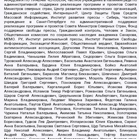
АКАДЕМИЯ ПО ПРАВАМ ЧЕЛОВЕКА, Частное учреждение в Калининграде по
административной поддержке реализации программ и проектов Совета
Министров северных стран, Центр развития некоммерческих организаций,
Гражданское содействие, Интернешнл-Р, Центр Защиты Прав Средств
Массовой Информации, Институт развития прессы - Сибирь, Частное
учреждение в Санкт-Петербурге по административной поддержке
реализации программ и проектов Совета Министров Северных Стран, Фонд
поддержки свободы прессы, Гражданский контроль, Человек и Закон,
Общественная комиссия по сохранению наследия академика Сахарова,
МЕМО. РУ, Институт региональной прессы, Институт Развития Свободы
Информации, Экозащита!-Женсовет, Общественный вердикт, Евразийская
антимонопольная ассоциация, Дзугкоева Регина Николаевна, Кривенко
Сергей Владимирович, Милославский Павел Юрьевич, Шнырова Ольга
Вадимовна, Чанышева Лилия Айратовна, Сидорович Ольга Борисовна,
Туровский Александр Алексеевич, Васильева Анастасия Евгеньевна, Ривина
Анна Валерьевна, Бурдина Юлия Владимировна, Бойко Анатолий
Николаевич, Пивоваров Андрей Сергеевич, Дугин Сергей Георгиевич, Аверин
Виталий Евгеньевич, Барахоев Магомед Бекханович, Шевченко Дмитрий
Александрович, Шарипков Олег Викторович, Мошель Ирина Ароновна,
Шведов Григорий Сергеевич, Пономарев Лев Александрович, Созаев
Валерий Валерьевич, Каргалицкий Борис Юльевич, Исакова Ирина
Александровна, Исламов Тимур Рифгатович, Романова Ольга Евгеньевна,
Щаров Сергей Алексадрович, Цирульников Борис Альбертович, Халидова
Марина Владимировна, Людевиг Марина Зариевна, Федотова Галина
Анатольевна, Паутов Юрий Анатольевич, Верховский Александр Маркович,
Пислакова-Паркер Марина Петровна, Кочеткова Татьяна Владимировна,
Чуркина Наталья Валерьевна, Акимова Татьяна Николаевна, Золотарева
Екатерина Александровна, Рачинский Ян Збигневич, Жемкова Елена
Борисовна, Гудков Лев Дмитриевич, Илларионова Юлия Юрьевна, Саранг
Анна Васильевна, Захарова Светлана Сергеевна, Щур Татьяна Михайловна,
Щур Николай Алексеевич, Аверин Владимир Анатольевич, Блинушов
Андрей Юрьевич, Мосин Алексей Геннадьевич, Гефтер Валентин