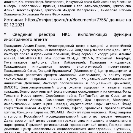
инагент, Кочетков Игорь Викторович, Иркутский союз библиофилов, Честные
выборы, Нобелевский призыв, Еланчик Олег Александрович, Григорьева
Алина Александровна, Григорьев Андрей Валерьевич , Гималова Регина
Эмилевна, Хисамова Регина Фаритовна
Источник:
https://minjust.gov.ru/ru/documents/7755/
данные на
03.12.2021
* Сведения реестра НКО, выполняющих функции
иностранного агента:
Гражданин.Армия.Право, Нижегородский центр немецкой и европейской
культуры, Центр гендерных исследований, Фонд защиты прав граждан Штаб,
Институт права и публичной политики, Фонд борьбы с коррупцией, Альянс
врачей, НАСИЛИЮ.НЕТ, Мы против СПИДа, СВЕЧА, Открытый Петербург,
Гуманитарное действие, Лига Избирателей, Правовая инициатива,
Гражданская инициатива против экологической преступности,
Гражданский Союз, "Хасдей Ерушалаим" (Милосердие), Центр поддержки и
содействия развитию средств массовой информации, В защиту прав
заключенных, Горячая Линия, Центр социально-информационных
инициатив Действие, Институт глобализации и социальных движений,
ВМЕСТЕ, Благотворительный фонд охраны здоровья и защиты прав
граждан, Благотворительный фонд помощи осужденным и их семьям, Фонд
Тольятти, Новое время, Серебряная тайга, Так-Так-Так, центр Сова, центр
Анна, Проект Апрель, Самарская губерния, Эра здоровья, Мемориал,
Аналитический Центр Юрия Левады, Издательство Парк Гагарина, Фонд
содействия имени Андрея Рылькова, Сфера, Уральская правозащитная
группа, Женщины Евразии, СИБАЛЬТ, Институт прав человека, Фонд защиты
гласности, Российский исследовательский центр по правам человека,
Дальневосточный центр развития гражданских инициатив и социального
партнерства, Пермский региональный правозащитный центр, Гражданское
действие, Центр независимых социологических исследований, Сутяжник,