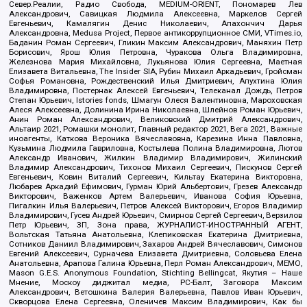
Север.Реалии, Радио Свобода, MEDIUM-ORIENT, Пономарев Лев
Александрович, Савицкая Людмила Алексеевна, Маркелов Сергей
Евгеньевич, Камалягин Денис Николаевич, Апахончич Дарья
Александровна, Medusa Project, Первое антикоррупционное СМИ, VTimes.io,
Баданин Роман Сергеевич, Гликин Максим Александрович, Маняхин Петр
Борисович, Ярош Юлия Петровна, Чуракова Ольга Владимировна,
Железнова Мария Михайловна, Лукьянова Юлия Сергеевна, Маетная
Елизавета Витальевна, The Insider SIA, Рубин Михаил Аркадьевич, Гройсман
Софья Романовна, Рождественский Илья Дмитриевич, Апухтина Юлия
Владимировна, Постернак Алексей Евгеньевич, Телеканал Дождь, Петров
Степан Юрьевич, Istories fonds, Шмагун Олеся Валентиновна, Мароховская
Алеся Алексеевна, Долинина Ирина Николаевна, Шлейнов Роман Юрьевич,
Анин Роман Александрович, Великовский Дмитрий Александрович,
Альтаир 2021, Ромашки монолит, Главный редактор 2021, Вега 2021, Важные
иноагенты, Каткова Вероника Вячеславовна, Карезина Инна Павловна,
Кузьмина Людмила Гавриловна, Костылева Полина Владимировна, Лютов
Александр Иванович, Жилкин Владимир Владимирович, Жилинский
Владимир Александрович, Тихонов Михаил Сергеевич, Пискунов Сергей
Евгеньевич, Ковин Виталий Сергеевич, Кильтау Екатерина Викторовна,
Любарев Аркадий Ефимович, Гурман Юрий Альбертович, Грезев Александр
Викторович, Важенков Артем Валерьевич, Иванова София Юрьевна,
Пигалкин Илья Валерьевич, Петров Алексей Викторович, Егоров Владимир
Владимирович, Гусев Андрей Юрьевич, Смирнов Сергей Сергеевич, Верзилов
Петр Юрьевич, ЗП, Зона права, ЖУРНАЛИСТ-ИНОСТРАННЫЙ АГЕНТ,
Вольтская Татьяна Анатольевна, Клепиковская Екатерина Дмитриевна,
Сотников Даниил Владимирович, Захаров Андрей Вячеславович, Симонов
Евгений Алексеевич, Сурначева Елизавета Дмитриевна, Соловьева Елена
Анатольевна, Арапова Галина Юрьевна, Перл Роман Александрович, МЕМО,
Mason G.E.S. Anonymous Foundation, Stichting Bellingcat, Якутия – Наше
Мнение, Москоу диджитал медиа, РС-Балт, Заговора Максим
Александрович, Ветошкина Валерия Валерьевна, Павлов Иван Юрьевич,
Скворцова Елена Сергеевна, Оленичев Максим Владимирович, Как бы