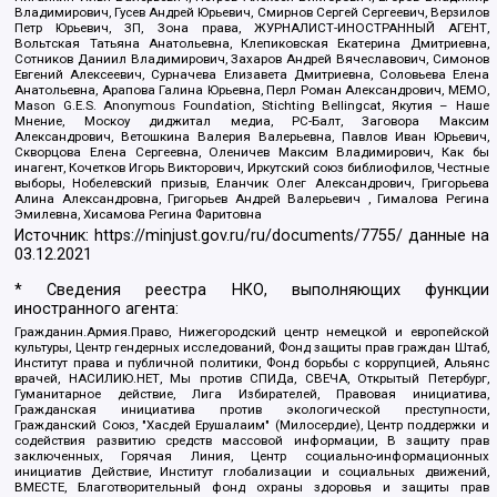
Владимирович, Гусев Андрей Юрьевич, Смирнов Сергей Сергеевич, Верзилов
Петр Юрьевич, ЗП, Зона права, ЖУРНАЛИСТ-ИНОСТРАННЫЙ АГЕНТ,
Вольтская Татьяна Анатольевна, Клепиковская Екатерина Дмитриевна,
Сотников Даниил Владимирович, Захаров Андрей Вячеславович, Симонов
Евгений Алексеевич, Сурначева Елизавета Дмитриевна, Соловьева Елена
Анатольевна, Арапова Галина Юрьевна, Перл Роман Александрович, МЕМО,
Mason G.E.S. Anonymous Foundation, Stichting Bellingcat, Якутия – Наше
Мнение, Москоу диджитал медиа, РС-Балт, Заговора Максим
Александрович, Ветошкина Валерия Валерьевна, Павлов Иван Юрьевич,
Скворцова Елена Сергеевна, Оленичев Максим Владимирович, Как бы
инагент, Кочетков Игорь Викторович, Иркутский союз библиофилов, Честные
выборы, Нобелевский призыв, Еланчик Олег Александрович, Григорьева
Алина Александровна, Григорьев Андрей Валерьевич , Гималова Регина
Эмилевна, Хисамова Регина Фаритовна
Источник:
https://minjust.gov.ru/ru/documents/7755/
данные на
03.12.2021
* Сведения реестра НКО, выполняющих функции
иностранного агента:
Гражданин.Армия.Право, Нижегородский центр немецкой и европейской
культуры, Центр гендерных исследований, Фонд защиты прав граждан Штаб,
Институт права и публичной политики, Фонд борьбы с коррупцией, Альянс
врачей, НАСИЛИЮ.НЕТ, Мы против СПИДа, СВЕЧА, Открытый Петербург,
Гуманитарное действие, Лига Избирателей, Правовая инициатива,
Гражданская инициатива против экологической преступности,
Гражданский Союз, "Хасдей Ерушалаим" (Милосердие), Центр поддержки и
содействия развитию средств массовой информации, В защиту прав
заключенных, Горячая Линия, Центр социально-информационных
инициатив Действие, Институт глобализации и социальных движений,
ВМЕСТЕ, Благотворительный фонд охраны здоровья и защиты прав