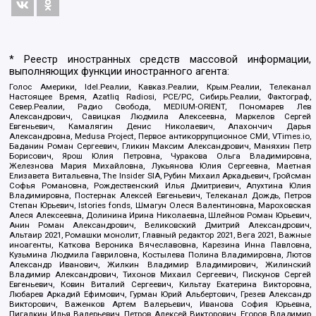
* Реестр иностранных средств массовой информации,
выполняющих функции иностранного агента:
Голос Америки, Idel.Реалии, Кавказ.Реалии, Крым.Реалии, Телеканал
Настоящее Время, Azatliq Radiosi, PCE/PC, Сибирь.Реалии, Фактограф,
Север.Реалии, Радио Свобода, MEDIUM-ORIENT, Пономарев Лев
Александрович, Савицкая Людмила Алексеевна, Маркелов Сергей
Евгеньевич, Камалягин Денис Николаевич, Апахончич Дарья
Александровна, Medusa Project, Первое антикоррупционное СМИ, VTimes.io,
Баданин Роман Сергеевич, Гликин Максим Александрович, Маняхин Петр
Борисович, Ярош Юлия Петровна, Чуракова Ольга Владимировна,
Железнова Мария Михайловна, Лукьянова Юлия Сергеевна, Маетная
Елизавета Витальевна, The Insider SIA, Рубин Михаил Аркадьевич, Гройсман
Софья Романовна, Рождественский Илья Дмитриевич, Апухтина Юлия
Владимировна, Постернак Алексей Евгеньевич, Телеканал Дождь, Петров
Степан Юрьевич, Istories fonds, Шмагун Олеся Валентиновна, Мароховская
Алеся Алексеевна, Долинина Ирина Николаевна, Шлейнов Роман Юрьевич,
Анин Роман Александрович, Великовский Дмитрий Александрович,
Альтаир 2021, Ромашки монолит, Главный редактор 2021, Вега 2021, Важные
иноагенты, Каткова Вероника Вячеславовна, Карезина Инна Павловна,
Кузьмина Людмила Гавриловна, Костылева Полина Владимировна, Лютов
Александр Иванович, Жилкин Владимир Владимирович, Жилинский
Владимир Александрович, Тихонов Михаил Сергеевич, Пискунов Сергей
Евгеньевич, Ковин Виталий Сергеевич, Кильтау Екатерина Викторовна,
Любарев Аркадий Ефимович, Гурман Юрий Альбертович, Грезев Александр
Викторович, Важенков Артем Валерьевич, Иванова София Юрьевна,
Пигалкин Илья Валерьевич, Петров Алексей Викторович, Егоров Владимир