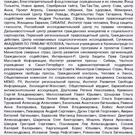
граждан, Благотворительный фонд помощи осужденным и их семьям, Фонд
Тольятти, Новое время, Серебряная тайга, Так-Так-Так, центр Сова, центр
Анна, Проект Апрель, Самарская губерния, Эра здоровья, Мемориал,
Аналитический Центр Юрия Левады, Издательство Парк Гагарина, Фонд
содействия имени Андрея Рылькова, Сфера, Уральская правозащитная
группа, Женщины Евразии, СИБАЛЬТ, Институт прав человека, Фонд защиты
гласности, Российский исследовательский центр по правам человека,
Дальневосточный центр развития гражданских инициатив и социального
партнерства, Пермский региональный правозащитный центр, Гражданское
действие, Центр независимых социологических исследований, Сутяжник,
АКАДЕМИЯ ПО ПРАВАМ ЧЕЛОВЕКА, Частное учреждение в Калининграде по
административной поддержке реализации программ и проектов Совета
Министров северных стран, Центр развития некоммерческих организаций,
Гражданское содействие, Интернешнл-Р, Центр Защиты Прав Средств
Массовой Информации, Институт развития прессы - Сибирь, Частное
учреждение в Санкт-Петербурге по административной поддержке
реализации программ и проектов Совета Министров Северных Стран, Фонд
поддержки свободы прессы, Гражданский контроль, Человек и Закон,
Общественная комиссия по сохранению наследия академика Сахарова,
МЕМО. РУ, Институт региональной прессы, Институт Развития Свободы
Информации, Экозащита!-Женсовет, Общественный вердикт, Евразийская
антимонопольная ассоциация, Дзугкоева Регина Николаевна, Кривенко
Сергей Владимирович, Милославский Павел Юрьевич, Шнырова Ольга
Вадимовна, Чанышева Лилия Айратовна, Сидорович Ольга Борисовна,
Туровский Александр Алексеевич, Васильева Анастасия Евгеньевна, Ривина
Анна Валерьевна, Бурдина Юлия Владимировна, Бойко Анатолий
Николаевич, Пивоваров Андрей Сергеевич, Дугин Сергей Георгиевич, Аверин
Виталий Евгеньевич, Барахоев Магомед Бекханович, Шевченко Дмитрий
Александрович, Шарипков Олег Викторович, Мошель Ирина Ароновна,
Шведов Григорий Сергеевич, Пономарев Лев Александрович, Созаев
Валерий Валерьевич, Каргалицкий Борис Юльевич, Исакова Ирина
Александровна, Исламов Тимур Рифгатович, Романова Ольга Евгеньевна,