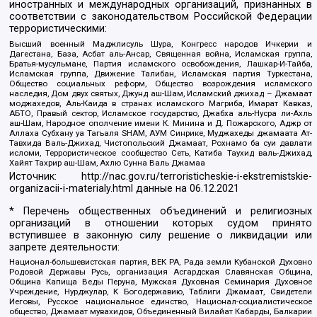
иностранных и международных организаций, признанных в
соответствии с законодательством Российской Федерации
террористическими:
Высший военный Маджлисуль Шура, Конгресс народов Ичкерии и
Дагестана, База, Асбат аль-Ансар, Священная война, Исламская группа,
Братья-мусульмане, Партия исламского освобождения, Лашкар-И-Тайба,
Исламская группа, Движение Талибан, Исламская партия Туркестана,
Общество социальных реформ, Общество возрождения исламского
наследия, Дом двух святых, Джунд аш-Шам, Исламский джихад – Джамаат
моджахедов, Аль-Каида в странах исламского Магриба, Имарат Кавказ,
АБТО, Правый сектор, Исламское государство, Джабха аль-Нусра ли-Ахль
аш-Шам, Народное ополчение имени К. Минина и Д. Пожарского, Аджр от
Аллаха Субхану уа Тагьаля SHAM, АУМ Синрике, Муджахеды джамаата Ат-
Тавхида Валь-Джихад, Чистопольский Джамаат, Рохнамо ба суи давлати
исломи, Террористическое сообщество Сеть, Катиба Таухид валь-Джихад,
Хайят Тахрир аш-Шам, Ахлю Сунна Валь Джамаа
Источник:
http://nac.gov.ru/terroristicheskie-i-ekstremistskie-
organizacii-i-materialy.html
данные на
06.12.2021
* Перечень общественных объединений и религиозных
организаций в отношении которых судом принято
вступившее в законную силу решение о ликвидации или
запрете деятельности:
Национал-большевистская партия, ВЕК РА, Рада земли Кубанской Духовно
Родовой Державы Русь, организация Асгардская Славянская Община,
Община Капища Веды Перуна, Мужская Духовная Семинария Духовное
Учреждение, Нурджулар, К Богодержавию, Таблиги Джамаат, Свидетели
Иеговы, Русское национальное единство, Национал-социалистическое
общество, Джамаат мувахидов, Объединенный Вилайат Кабарды, Балкарии