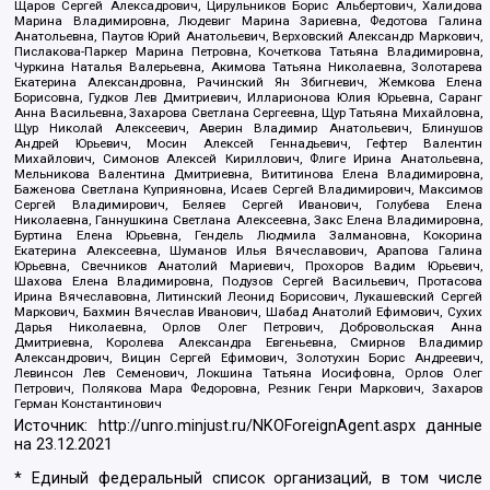
Щаров Сергей Алексадрович, Цирульников Борис Альбертович, Халидова
Марина Владимировна, Людевиг Марина Зариевна, Федотова Галина
Анатольевна, Паутов Юрий Анатольевич, Верховский Александр Маркович,
Пислакова-Паркер Марина Петровна, Кочеткова Татьяна Владимировна,
Чуркина Наталья Валерьевна, Акимова Татьяна Николаевна, Золотарева
Екатерина Александровна, Рачинский Ян Збигневич, Жемкова Елена
Борисовна, Гудков Лев Дмитриевич, Илларионова Юлия Юрьевна, Саранг
Анна Васильевна, Захарова Светлана Сергеевна, Щур Татьяна Михайловна,
Щур Николай Алексеевич, Аверин Владимир Анатольевич, Блинушов
Андрей Юрьевич, Мосин Алексей Геннадьевич, Гефтер Валентин
Михайлович, Симонов Алексей Кириллович, Флиге Ирина Анатольевна,
Мельникова Валентина Дмитриевна, Вититинова Елена Владимировна,
Баженова Светлана Куприяновна, Исаев Сергей Владимирович, Максимов
Сергей Владимирович, Беляев Сергей Иванович, Голубева Елена
Николаевна, Ганнушкина Светлана Алексеевна, Закс Елена Владимировна,
Буртина Елена Юрьевна, Гендель Людмила Залмановна, Кокорина
Екатерина Алексеевна, Шуманов Илья Вячеславович, Арапова Галина
Юрьевна, Свечников Анатолий Мариевич, Прохоров Вадим Юрьевич,
Шахова Елена Владимировна, Подузов Сергей Васильевич, Протасова
Ирина Вячеславовна, Литинский Леонид Борисович, Лукашевский Сергей
Маркович, Бахмин Вячеслав Иванович, Шабад Анатолий Ефимович, Сухих
Дарья Николаевна, Орлов Олег Петрович, Добровольская Анна
Дмитриевна, Королева Александра Евгеньевна, Смирнов Владимир
Александрович, Вицин Сергей Ефимович, Золотухин Борис Андреевич,
Левинсон Лев Семенович, Локшина Татьяна Иосифовна, Орлов Олег
Петрович, Полякова Мара Федоровна, Резник Генри Маркович, Захаров
Герман Константинович
Источник:
http://unro.minjust.ru/NKOForeignAgent.aspx
данные
на
23.12.2021
* Единый федеральный список организаций, в том числе