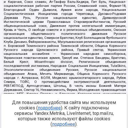
и Карачая, Союз славян, Ат-Такфир Валь-Хиджра, Пит Буль, Национал-
социалистическая рабочая партия России, Славянский союз, Формат-18,
Благородный Орден Дьявола, Армия воли народа, Национальная
Социалистическая Инициатива города Череповца, Духовно-Родовая
Держава Русь, Русское национальное единство, Древнерусской
Инглистической церкви Православных Староверов-Инглингов, Русский
общенациональный союз, Движение против нелегальной иммиграции,
Кровь и Честь, О свободе совести и о религиозных объединениях, Омская
организация общественного политического движения Русское
национальное единство, Северное Братство, Клуб Болельщиков Футбольного
Клуба Динамо, Файзрахманисты, Мусульманская религиозная организация
п. Боровский Тюменского района Тюменской области, Община Коренного
Русского народа Щелковского района, Правый сектор, Украинская
национальная ассамблея – Украинская народная самооборона,
Украинская повстанческая армия, Тризуб им. Степана Бандеры, Братство,
Белый Крест, Misanthropic division, Религиозное объединение
последователей инглиизма, Народная Социальная Инициатива, TulaSkins,
Этнополитическое объединение Русские, Русское национальное
объединение Атака, Мечеть Мирмамеда, Община Коренного Русского
народа г. Астрахани, ВОЛЯ, Меджлис крымскотатарского народа, Рубеж
Севера, ТОЙС, О противодействии экстремистской деятельности,
РЕВТАТПОД, Артподготовка, Штольц, В честь иконы Божией Матери
Державная, Сектор 16, Независимость, Фирма, Молодежная правозащитная
группа МПГ, Курсом Правды и Единения, Каракольская инициативная
группа, Автоград Крю, Союз Славянских Сил Руси, Алля-Аят,
Для повышения удобства сайта мы используем
Благотворительный пансионат Ак Умут, Русская республика Русь,
Арестантское уголовное единство, Башкорт, Нация и свобода, W.H.С., Фалунь
cookies (
подробнее
). К сайту подключены
Дафа, Иртыш Ultras, Русский Патриотический клуб-Новокузнецк/РПК,
сервисы Yandex.Metrika, LiveInternet, top.mail.ru,
Сибирский державный союз, Фонд борьбы с коррупцией, Фонд защиты прав
граждан, Штабы Навального, Совет граждан СССР Прикубанского округа г.
которые также используют файлы cookies
Краснодара
(
подробнее
).
Источник:
https://minjust.gov.ru/ru/documents/7822/
данные на