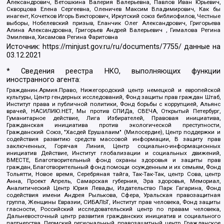
Александрович, Ветошкина Валерия Валерьевна, Павлов Иван Юрьевич,
Скворцова Елена Сергеевна, Оленичев Максим Владимирович, Как бы
инагент, Кочетков Игорь Викторович, Иркутский союз библиофилов, Честные
выборы, Нобелевский призыв, Еланчик Олег Александрович, Григорьева
Алина Александровна, Григорьев Андрей Валерьевич , Гималова Регина
Эмилевна, Хисамова Регина Фаритовна
Источник:
https://minjust.gov.ru/ru/documents/7755/
данные на
03.12.2021
* Сведения реестра НКО, выполняющих функции
иностранного агента:
Гражданин.Армия.Право, Нижегородский центр немецкой и европейской
культуры, Центр гендерных исследований, Фонд защиты прав граждан Штаб,
Институт права и публичной политики, Фонд борьбы с коррупцией, Альянс
врачей, НАСИЛИЮ.НЕТ, Мы против СПИДа, СВЕЧА, Открытый Петербург,
Гуманитарное действие, Лига Избирателей, Правовая инициатива,
Гражданская инициатива против экологической преступности,
Гражданский Союз, "Хасдей Ерушалаим" (Милосердие), Центр поддержки и
содействия развитию средств массовой информации, В защиту прав
заключенных, Горячая Линия, Центр социально-информационных
инициатив Действие, Институт глобализации и социальных движений,
ВМЕСТЕ, Благотворительный фонд охраны здоровья и защиты прав
граждан, Благотворительный фонд помощи осужденным и их семьям, Фонд
Тольятти, Новое время, Серебряная тайга, Так-Так-Так, центр Сова, центр
Анна, Проект Апрель, Самарская губерния, Эра здоровья, Мемориал,
Аналитический Центр Юрия Левады, Издательство Парк Гагарина, Фонд
содействия имени Андрея Рылькова, Сфера, Уральская правозащитная
группа, Женщины Евразии, СИБАЛЬТ, Институт прав человека, Фонд защиты
гласности, Российский исследовательский центр по правам человека,
Дальневосточный центр развития гражданских инициатив и социального
партнерства, Пермский региональный правозащитный центр, Гражданское