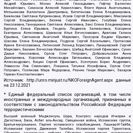
Андрей Юрьевич, Мосин Алексей Геннадьевич, Гефтер Валентин
Михайлович, Симонов Алексей Кириллович, Флиге Ирина Анатольевна,
Мельникова Валентина Дмитриевна, Вититинова Елена Владимировна,
Баженова Светлана Куприяновна, Исаев Сергей Владимирович, Максимов
Сергей Владимирович, Беляев Сергей Иванович, Голубева Елена
Николаевна, Ганнушкина Светлана Алексеевна, Закс Елена Владимировна,
Буртина Елена Юрьевна, Гендель Людмила Залмановна, Кокорина
Екатерина Алексеевна, Шуманов Илья Вячеславович, Арапова Галина
Юрьевна, Свечников Анатолий Мариевич, Прохоров Вадим Юрьевич,
Шахова Елена Владимировна, Подузов Сергей Васильевич, Протасова
Ирина Вячеславовна, Литинский Леонид Борисович, Лукашевский Сергей
Маркович, Бахмин Вячеслав Иванович, Шабад Анатолий Ефимович, Сухих
Дарья Николаевна, Орлов Олег Петрович, Добровольская Анна
Дмитриевна, Королева Александра Евгеньевна, Смирнов Владимир
Александрович, Вицин Сергей Ефимович, Золотухин Борис Андреевич,
Левинсон Лев Семенович, Локшина Татьяна Иосифовна, Орлов Олег
Петрович, Полякова Мара Федоровна, Резник Генри Маркович, Захаров
Герман Константинович
Источник:
http://unro.minjust.ru/NKOForeignAgent.aspx
данные
на
23.12.2021
* Единый федеральный список организаций, в том числе
иностранных и международных организаций, признанных в
соответствии с законодательством Российской Федерации
террористическими:
Высший военный Маджлисуль Шура, Конгресс народов Ичкерии и
Дагестана, База, Асбат аль-Ансар, Священная война, Исламская группа,
Братья-мусульмане, Партия исламского освобождения, Лашкар-И-Тайба,
Исламская группа, Движение Талибан, Исламская партия Туркестана,
Общество социальных реформ, Общество возрождения исламского