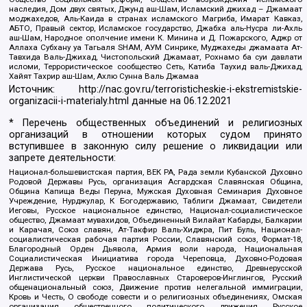
наследия, Дом двух святых, Джунд аш-Шам, Исламский джихад – Джамаат
моджахедов, Аль-Каида в странах исламского Магриба, Имарат Кавказ,
АБТО, Правый сектор, Исламское государство, Джабха аль-Нусра ли-Ахль
аш-Шам, Народное ополчение имени К. Минина и Д. Пожарского, Аджр от
Аллаха Субхану уа Тагьаля SHAM, АУМ Синрике, Муджахеды джамаата Ат-
Тавхида Валь-Джихад, Чистопольский Джамаат, Рохнамо ба суи давлати
исломи, Террористическое сообщество Сеть, Катиба Таухид валь-Джихад,
Хайят Тахрир аш-Шам, Ахлю Сунна Валь Джамаа
Источник:
http://nac.gov.ru/terroristicheskie-i-ekstremistskie-
organizacii-i-materialy.html
данные на
06.12.2021
* Перечень общественных объединений и религиозных
организаций в отношении которых судом принято
вступившее в законную силу решение о ликвидации или
запрете деятельности:
Национал-большевистская партия, ВЕК РА, Рада земли Кубанской Духовно
Родовой Державы Русь, организация Асгардская Славянская Община,
Община Капища Веды Перуна, Мужская Духовная Семинария Духовное
Учреждение, Нурджулар, К Богодержавию, Таблиги Джамаат, Свидетели
Иеговы, Русское национальное единство, Национал-социалистическое
общество, Джамаат мувахидов, Объединенный Вилайат Кабарды, Балкарии
и Карачая, Союз славян, Ат-Такфир Валь-Хиджра, Пит Буль, Национал-
социалистическая рабочая партия России, Славянский союз, Формат-18,
Благородный Орден Дьявола, Армия воли народа, Национальная
Социалистическая Инициатива города Череповца, Духовно-Родовая
Держава Русь, Русское национальное единство, Древнерусской
Инглистической церкви Православных Староверов-Инглингов, Русский
общенациональный союз, Движение против нелегальной иммиграции,
Кровь и Честь, О свободе совести и о религиозных объединениях, Омская
организация общественного политического движения Русское