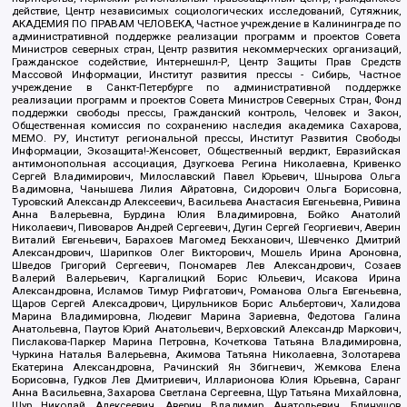
действие, Центр независимых социологических исследований, Сутяжник,
АКАДЕМИЯ ПО ПРАВАМ ЧЕЛОВЕКА, Частное учреждение в Калининграде по
административной поддержке реализации программ и проектов Совета
Министров северных стран, Центр развития некоммерческих организаций,
Гражданское содействие, Интернешнл-Р, Центр Защиты Прав Средств
Массовой Информации, Институт развития прессы - Сибирь, Частное
учреждение в Санкт-Петербурге по административной поддержке
реализации программ и проектов Совета Министров Северных Стран, Фонд
поддержки свободы прессы, Гражданский контроль, Человек и Закон,
Общественная комиссия по сохранению наследия академика Сахарова,
МЕМО. РУ, Институт региональной прессы, Институт Развития Свободы
Информации, Экозащита!-Женсовет, Общественный вердикт, Евразийская
антимонопольная ассоциация, Дзугкоева Регина Николаевна, Кривенко
Сергей Владимирович, Милославский Павел Юрьевич, Шнырова Ольга
Вадимовна, Чанышева Лилия Айратовна, Сидорович Ольга Борисовна,
Туровский Александр Алексеевич, Васильева Анастасия Евгеньевна, Ривина
Анна Валерьевна, Бурдина Юлия Владимировна, Бойко Анатолий
Николаевич, Пивоваров Андрей Сергеевич, Дугин Сергей Георгиевич, Аверин
Виталий Евгеньевич, Барахоев Магомед Бекханович, Шевченко Дмитрий
Александрович, Шарипков Олег Викторович, Мошель Ирина Ароновна,
Шведов Григорий Сергеевич, Пономарев Лев Александрович, Созаев
Валерий Валерьевич, Каргалицкий Борис Юльевич, Исакова Ирина
Александровна, Исламов Тимур Рифгатович, Романова Ольга Евгеньевна,
Щаров Сергей Алексадрович, Цирульников Борис Альбертович, Халидова
Марина Владимировна, Людевиг Марина Зариевна, Федотова Галина
Анатольевна, Паутов Юрий Анатольевич, Верховский Александр Маркович,
Пислакова-Паркер Марина Петровна, Кочеткова Татьяна Владимировна,
Чуркина Наталья Валерьевна, Акимова Татьяна Николаевна, Золотарева
Екатерина Александровна, Рачинский Ян Збигневич, Жемкова Елена
Борисовна, Гудков Лев Дмитриевич, Илларионова Юлия Юрьевна, Саранг
Анна Васильевна, Захарова Светлана Сергеевна, Щур Татьяна Михайловна,
Щур Николай Алексеевич, Аверин Владимир Анатольевич, Блинушов