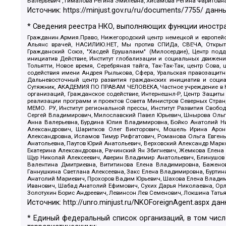
Валерьевич , Гималова Регина Эмилевна, Хисамова Регина Фаритовн
Источник:
https://minjust.gov.ru/ru/documents/7755/
данны
* Сведения реестра НКО, выполняющих функции иностра
Гражданин.Армия.Право, Нижегородский центр немецкой и европейск
Альянс врачей, НАСИЛИЮ.НЕТ, Мы против СПИДа, СВЕЧА, Открытый
Гражданский Союз, "Хасдей Ерушалаим" (Милосердие), Центр под
инициатив Действие, Институт глобализации и социальных движен
Тольятти, Новое время, Серебряная тайга, Так-Так-Так, центр Сова
содействия имени Андрея Рылькова, Сфера, Уральская правозащитна
Дальневосточный центр развития гражданских инициатив и социа
Сутяжник, АКАДЕМИЯ ПО ПРАВАМ ЧЕЛОВЕКА, Частное учреждение в Ка
организаций, Гражданское содействие, Интернешнл-Р, Центр Защиты
реализации программ и проектов Совета Министров Северных Стран
МЕМО. РУ, Институт региональной прессы, Институт Развития Своб
Сергей Владимирович, Милославский Павел Юрьевич, Шнырова Ольга
Анна Валерьевна, Бурдина Юлия Владимировна, Бойко Анатолий Ник
Александрович, Шарипков Олег Викторович, Мошель Ирина Ароно
Александровна, Исламов Тимур Рифгатович, Романова Ольга Евгень
Анатольевна, Паутов Юрий Анатольевич, Верховский Александр Марк
Екатерина Александровна, Рачинский Ян Збигневич, Жемкова Елена 
Щур Николай Алексеевич, Аверин Владимир Анатольевич, Блинушов 
Валентина Дмитриевна, Вититинова Елена Владимировна, Баженов
Ганнушкина Светлана Алексеевна, Закс Елена Владимировна, Буртин
Анатолий Мариевич, Прохоров Вадим Юрьевич, Шахова Елена Владими
Иванович, Шабад Анатолий Ефимович, Сухих Дарья Николаевна, Орл
Золотухин Борис Андреевич, Левинсон Лев Семенович, Локшина Тать
Источник:
http://unro.minjust.ru/NKOForeignAgent.aspx
дан
* Единый федеральный список организаций, в том чис