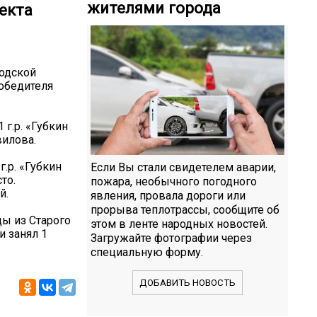
жителями города
оекта
родской
победителя
 г.р. «Губкин
вилова.
.р. «Губкин
Если Вы стали свидетелем аварии,
то.
пожара, необычного погодного
й.
явления, провала дороги или
прорыва теплотрассы, сообщите об
ды из Старого
этом в ленте народных новостей.
и занял 1
Загружайте фотографии через
специальную форму.
ДОБАВИТЬ НОВОСТЬ