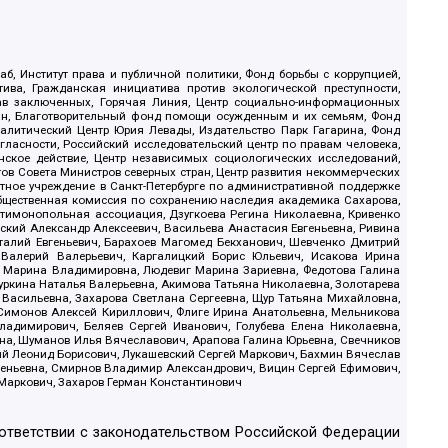
б, Институт права и публичной политики, Фонд борьбы с коррупцией,
ива, Гражданская инициатива против экологической преступности,
рав заключенных, Горячая Линия, Центр социально-информационных
дан, Благотворительный фонд помощи осужденным и их семьям, Фонд
 Аналитический Центр Юрия Левады, Издательство Парк Гагарина, Фонд
гласности, Российский исследовательский центр по правам человека,
ское действие, Центр независимых социологических исследований,
в Совета Министров северных стран, Центр развития некоммерческих
стное учреждение в Санкт-Петербурге по административной поддержке
Общественная комиссия по сохранению наследия академика Сахарова,
нтимонопольная ассоциация, Дзугкоева Регина Николаевна, Кривенко
кий Александр Алексеевич, Васильева Анастасия Евгеньевна, Ривина
италий Евгеньевич, Барахоев Магомед Бекханович, Шевченко Дмитрий
 Валерий Валерьевич, Каргалицкий Борис Юльевич, Исакова Ирина
ва Марина Владимировна, Людевиг Марина Зариевна, Федотова Галина
уркина Наталья Валерьевна, Акимова Татьяна Николаевна, Золотарева
 Васильевна, Захарова Светлана Сергеевна, Щур Татьяна Михайловна,
 Симонов Алексей Кириллович, Флиге Ирина Анатольевна, Мельникова
адимирович, Беляев Сергей Иванович, Голубева Елена Николаевна,
вна, Шуманов Илья Вячеславович, Арапова Галина Юрьевна, Свечников
ий Леонид Борисович, Лукашевский Сергей Маркович, Бахмин Вячеслав
геньевна, Смирнов Владимир Александрович, Вицин Сергей Ефимович,
 Маркович, Захаров Герман Константинович
оответствии с законодательством Российской Федерации