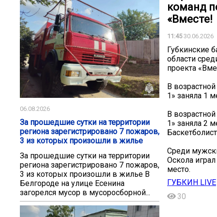
команд п
«Вместе!
11:45
30.06.2026
Губкинские б
области сред
проекта «Вме
В возрастной
1» заняла 1 
06.08.2026
В возрастной
За прошедшие сутки на территории
1» заняла 2 м
региона зарегистрировано 7 пожаров,
Баскетболистк
3 из которых произошли в жилье
Среди мужски
За прошедшие сутки на территории
Оскола играл
региона зарегистрировано 7 пожаров,
место.
3 из которых произошли в жилье В
ГУБКИН LIVE
Белгороде на улице Есенина
загорелся мусор в мусоросборной...
30