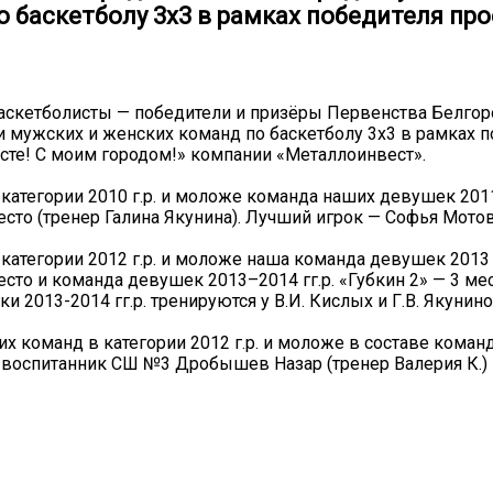
о баскетболу 3х3 в рамках победителя пр
аскетболисты — победители и призёры Первенства Белго
и мужских и женских команд по баскетболу 3х3 в рамках 
сте! С моим городом!» компании «Металлоинвест».
 категории 2010 г.р. и моложе команда наших девушек 2011
место (тренер Галина Якунина). Лучший игрок — Софья Мото
 категории 2012 г.р. и моложе наша команда девушек 2013 г
есто и команда девушек 2013–2014 гг.р. «Губкин 2» — 3 мес
и 2013-2014 гг.р. тренируются у В.И. Кислых и Г.В. Якунино
х команд в категории 2012 г.р. и моложе в составе коман
 воспитанник СШ №3 Дробышев Назар (тренер Валерия К.) 