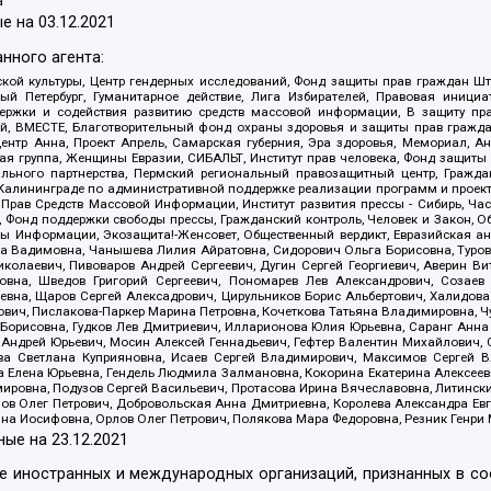
а
е на
03.12.2021
нного агента:
ой культуры, Центр гендерных исследований, Фонд защиты прав граждан Шта
 Петербург, Гуманитарное действие, Лига Избирателей, Правовая инициат
держки и содействия развитию средств массовой информации, В защиту п
ий, ВМЕСТЕ, Благотворительный фонд охраны здоровья и защиты прав граж
, центр Анна, Проект Апрель, Самарская губерния, Эра здоровья, Мемориал,
я группа, Женщины Евразии, СИБАЛЬТ, Институт прав человека, Фонд защиты 
льного партнерства, Пермский региональный правозащитный центр, Граждан
лининграде по административной поддержке реализации программ и проекто
 Прав Средств Массовой Информации, Институт развития прессы - Сибирь, Ча
, Фонд поддержки свободы прессы, Гражданский контроль, Человек и Закон, 
оды Информации, Экозащита!-Женсовет, Общественный вердикт, Евразийская а
 Вадимовна, Чанышева Лилия Айратовна, Сидорович Ольга Борисовна, Туровс
олаевич, Пивоваров Андрей Сергеевич, Дугин Сергей Георгиевич, Аверин В
вна, Шведов Григорий Сергеевич, Пономарев Лев Александрович, Созаев
евна, Щаров Сергей Алексадрович, Цирульников Борис Альбертович, Халидо
ович, Пислакова-Паркер Марина Петровна, Кочеткова Татьяна Владимировна, Ч
Борисовна, Гудков Лев Дмитриевич, Илларионова Юлия Юрьевна, Саранг Анна
Андрей Юрьевич, Мосин Алексей Геннадьевич, Гефтер Валентин Михайлович,
а Светлана Куприяновна, Исаев Сергей Владимирович, Максимов Сергей Вл
а Елена Юрьевна, Гендель Людмила Залмановна, Кокорина Екатерина Алексее
ровна, Подузов Сергей Васильевич, Протасова Ирина Вячеславовна, Литинск
ов Олег Петрович, Добровольская Анна Дмитриевна, Королева Александра Ев
яна Иосифовна, Орлов Олег Петрович, Полякова Мара Федоровна, Резник Генри
ные на
23.12.2021
ле иностранных и международных организаций, признанных в с