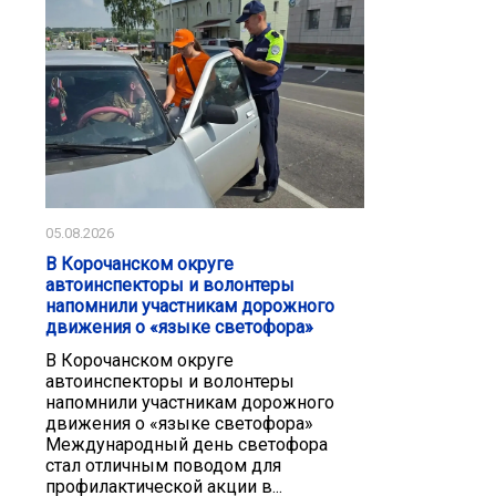
05.08.2026
В Корочанском округе
автоинспекторы и волонтеры
напомнили участникам дорожного
движения о «языке светофора»
В Корочанском округе
автоинспекторы и волонтеры
напомнили участникам дорожного
движения о «языке светофора»
Международный день светофора
стал отличным поводом для
профилактической акции в...