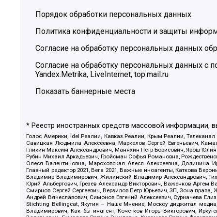
Порядок обработки персональных данных
Политика конфиденциальности и защиты инфор
Согласие на обработку персональных данных обр
Согласие на обработку персональных данных с
Yandex.Metrika, LiveInternet, top.mail.ru
Показать баннерные места
* Реестр иностранных средств массовой информации, 
Голос Америки, Idel.Реалии, Кавказ.Реалии, Крым.Реалии, Телеканал
Савицкая Людмила Алексеевна, Маркелов Сергей Евгеньевич, Камал
Гликин Максим Александрович, Маняхин Петр Борисович, Ярош Юлия П
Рубин Михаил Аркадьевич, Гройсман Софья Романовна, Рождественски
Олеся Валентиновна, Мароховская Алеся Алексеевна, Долинина И
Главный редактор 2021, Вега 2021, Важные иноагенты, Каткова Вер
Владимир Владимирович, Жилинский Владимир Александрович, Тихон
Юрий Альбертович, Грезев Александр Викторович, Важенков Артем В
Смирнов Сергей Сергеевич, Верзилов Петр Юрьевич, ЗП, Зона прав
Андрей Вячеславович, Симонов Евгений Алексеевич, Сурначева Елиз
Stichting Bellingcat, Якутия – Наше Мнение, Москоу диджитал мед
Владимирович, Как бы инагент, Кочетков Игорь Викторович, Иркут