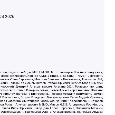
OS
2026
.Реалии, Радио Свобода, MEDIUM-ORIENT, Пономарев Лев Александрович,
ервое антикоррупционное СМИ, VTimes.io, Баданин Роман Сергеевич,
ова Юлия Сергеевна, Маетная Елизавета Витальевна, The Insider SIA,
ич, Телеканал Дождь, Петров Степан Юрьевич, Istories fonds, Шмагун
иковский Дмитрий Александрович, Альтаир 2021, Ромашки монолит,
, Костылева Полина Владимировна, Лютов Александр Иванович, Жилкин
, Кильтау Екатерина Викторовна, Любарев Аркадий Ефимович, Гурман
й Викторович, Егоров Владимир Владимирович, Гусев Андрей Юрьевич,
ская Екатерина Дмитриевна, Сотников Даниил Владимирович, Захаров
ерл Роман Александрович, МЕМО, Mason G.E.S. Anonymous Foundation,
, Павлов Иван Юрьевич, Скворцова Елена Сергеевна, Оленичев Максим
 Александрович, Григорьева Алина Александровна, Григорьев Андрей