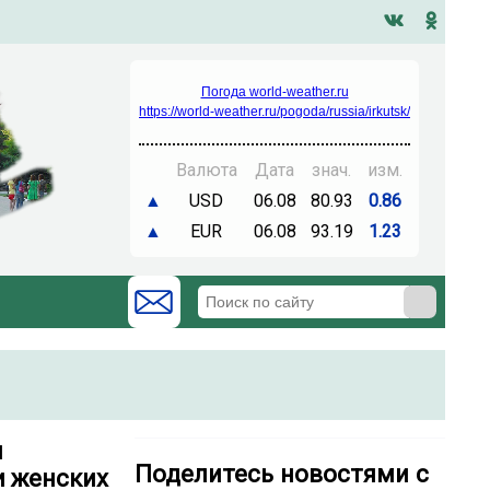
Погода world-weather.ru
https://world-weather.ru/pogoda/russia/irkutsk/
Валюта
Дата
знач.
изм.
▲
USD
06.08
80.93
0.86
▲
EUR
06.08
93.19
1.23
ы
Поделитесь новостями с
и женских