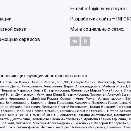
E-mail: info@novovremya.ru
мации
Разработчик сайта –
INFOR
атной связи
Мы в социальных сетях:
 помощью сервисов
выполняющих функции иностранного агента:
 Настоящее Время, Azatliq Radiosi, PCE/PC, Сибирь.Реалии, Фактограф, Север
ягин Денис Николаевич, Апахончич Дарья Александровна, Medusa Project, П
етровна, Чуракова Ольга Владимировна, Железнова Мария Михайловна, Лукьян
й Илья Дмитриевич, Апухтина Юлия Владимировна, Постернак Алексей Евгеньев
рина Николаевна, Шлейнов Роман Юрьевич, Анин Роман Александрович, Вел
оника Вячеславовна, Карезина Инна Павловна, Кузьмина Людмила Гавриловна
ов Михаил Сергеевич, Пискунов Сергей Евгеньевич, Ковин Виталий Сергеевич
алерьевич, Иванова София Юрьевна, Пигалкин Илья Валерьевич, Петров Алексе
а, ЖУРНАЛИСТ-ИНОСТРАННЫЙ АГЕНТ, Вольтская Татьяна Анатольевна, Клепиков
авета Дмитриевна, Соловьева Елена Анатольевна, Арапова Галина Юрьевна, П
иа, РС-Балт, Заговора Максим Александрович, Ветошкина Валерия Валерьевна
ский союз библиофилов, Честные выборы, Нобелевский призыв, Еланчик Олег