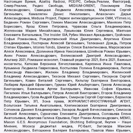
Настоящее Время, Azatliq Radiosi, PCE/PC, Сибирь.Реалии, Фактограф,
Север.Реалии, Радио Свобода, MEDIUM-ORIENT, Пономарев Лев
Александрович, Савицкая Людмила Алексеевна, Маркелов Сергей
Евгеньевич, Камалягин Денис Николаевич, Апахончич Дарья
Александровна, Medusa Project, Первое антикоррупционное СМИ, VTimes.io,
Баданин Роман Сергеевич, Гликин Максим Александрович, Маняхин Петр
Борисович, Ярош Юлия Петровна, Чуракова Ольга Владимировна,
Железнова Мария Михайловна, Лукьянова Юлия Сергеевна, Маетная
Елизавета Витальевна, The Insider SIA, Рубин Михаил Аркадьевич, Гройсман
Софья Романовна, Рождественский Илья Дмитриевич, Апухтина Юлия
Владимировна, Постернак Алексей Евгеньевич, Телеканал Дождь, Петров
Степан Юрьевич, Istories fonds, Шмагун Олеся Валентиновна, Мароховская
Алеся Алексеевна, Долинина Ирина Николаевна, Шлейнов Роман Юрьевич,
Анин Роман Александрович, Великовский Дмитрий Александрович,
Альтаир 2021, Ромашки монолит, Главный редактор 2021, Вега 2021, Важные
иноагенты, Каткова Вероника Вячеславовна, Карезина Инна Павловна,
Кузьмина Людмила Гавриловна, Костылева Полина Владимировна, Лютов
Александр Иванович, Жилкин Владимир Владимирович, Жилинский
Владимир Александрович, Тихонов Михаил Сергеевич, Пискунов Сергей
Евгеньевич, Ковин Виталий Сергеевич, Кильтау Екатерина Викторовна,
Любарев Аркадий Ефимович, Гурман Юрий Альбертович, Грезев Александр
Викторович, Важенков Артем Валерьевич, Иванова София Юрьевна,
Пигалкин Илья Валерьевич, Петров Алексей Викторович, Егоров Владимир
Владимирович, Гусев Андрей Юрьевич, Смирнов Сергей Сергеевич, Верзилов
Петр Юрьевич, ЗП, Зона права, ЖУРНАЛИСТ-ИНОСТРАННЫЙ АГЕНТ,
Вольтская Татьяна Анатольевна, Клепиковская Екатерина Дмитриевна,
Сотников Даниил Владимирович, Захаров Андрей Вячеславович, Симонов
Евгений Алексеевич, Сурначева Елизавета Дмитриевна, Соловьева Елена
Анатольевна, Арапова Галина Юрьевна, Перл Роман Александрович, МЕМО,
Mason G.E.S. Anonymous Foundation, Stichting Bellingcat, Якутия – Наше
Мнение, Москоу диджитал медиа, РС-Балт, Заговора Максим
Александрович, Ветошкина Валерия Валерьевна, Павлов Иван Юрьевич,