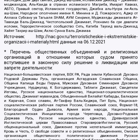
моджахедов, Аль-Каида в странах исламского Магриба, Имарат Кавказ,
АБТО, Правый сектор, Исламское государство, Джабха аль-Нусра ли-Ахль
аш-Шам, Народное ополчение имени К. Минина и Д. Пожарского, Аджр от
Аллаха Субхану уа Тагьаля SHAM, АУМ Синрике, Муджахеды джамаата Ат-
Тавхида Валь-Джихад, Чистопольский Джамаат, Рохнамо ба суи давлати
исломи, Террористическое сообщество Сеть, Катиба Таухид валь-Джихад,
Хайят Тахрир аш-Шам, Ахлю Сунна Валь Джамаа
Источник:
http://nac.gov.ru/terroristicheskie-i-ekstremistskie-
organizacii-i-materialy.html
данные на
06.12.2021
* Перечень общественных объединений и религиозных
организаций в отношении которых судом принято
вступившее в законную силу решение о ликвидации или
запрете деятельности:
Национал-большевистская партия, ВЕК РА, Рада земли Кубанской Духовно
Родовой Державы Русь, организация Асгардская Славянская Община,
Община Капища Веды Перуна, Мужская Духовная Семинария Духовное
Учреждение, Нурджулар, К Богодержавию, Таблиги Джамаат, Свидетели
Иеговы, Русское национальное единство, Национал-социалистическое
общество, Джамаат мувахидов, Объединенный Вилайат Кабарды, Балкарии
и Карачая, Союз славян, Ат-Такфир Валь-Хиджра, Пит Буль, Национал-
социалистическая рабочая партия России, Славянский союз, Формат-18,
Благородный Орден Дьявола, Армия воли народа, Национальная
Социалистическая Инициатива города Череповца, Духовно-Родовая
Держава Русь, Русское национальное единство, Древнерусской
Инглистической церкви Православных Староверов-Инглингов, Русский
общенациональный союз, Движение против нелегальной иммиграции,
Кровь и Честь, О свободе совести и о религиозных объединениях, Омская
организация общественного политического движения Русское