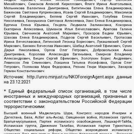
Михайлович, Симонов Алексей Кириллович, Флиге Ирина Анатольевна,
Мельникова Валентина Дмитриевна, Вититинова Елена Владимировна,
Баженова Светлана Куприяновна, Исаев Сергей Владимирович, Максимов
Сергей Владимирович, Беляев Сергей Иванович, Голубева Елена
Николаевна, Ганнушкина Светлана Алексеевна, Закс Елена Владимировна,
Буртина Елена Юрьевна, Гендель Людмила Залмановна, Кокорина
Екатерина Алексеевна, Шуманов Илья Вячеславович, Арапова Галина
Юрьевна, Свечников Анатолий Мариевич, Прохоров Вадим Юрьевич,
Шахова Елена Владимировна, Подузов Сергей Васильевич, Протасова
Ирина Вячеславовна, Литинский Леонид Борисович, Лукашевский Сергей
Маркович, Бахмин Вячеслав Иванович, Шабад Анатолий Ефимович, Сухих
Дарья Николаевна, Орлов Олег Петрович, Добровольская Анна
Дмитриевна, Королева Александра Евгеньевна, Смирнов Владимир
Александрович, Вицин Сергей Ефимович, Золотухин Борис Андреевич,
Левинсон Лев Семенович, Локшина Татьяна Иосифовна, Орлов Олег
Петрович, Полякова Мара Федоровна, Резник Генри Маркович, Захаров
Герман Константинович
Источник:
http://unro.minjust.ru/NKOForeignAgent.aspx
данные
на
23.12.2021
* Единый федеральный список организаций, в том числе
иностранных и международных организаций, признанных в
соответствии с законодательством Российской Федерации
террористическими:
Высший военный Маджлисуль Шура, Конгресс народов Ичкерии и
Дагестана, База, Асбат аль-Ансар, Священная война, Исламская группа,
Братья-мусульмане, Партия исламского освобождения, Лашкар-И-Тайба,
Исламская группа, Движение Талибан, Исламская партия Туркестана,
Общество социальных реформ, Общество возрождения исламского
наследия, Дом двух святых, Джунд аш-Шам, Исламский джихад – Джамаат