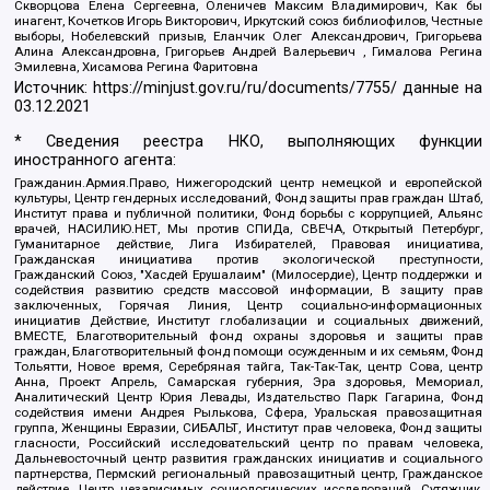
Скворцова Елена Сергеевна, Оленичев Максим Владимирович, Как бы
инагент, Кочетков Игорь Викторович, Иркутский союз библиофилов, Честные
выборы, Нобелевский призыв, Еланчик Олег Александрович, Григорьева
Алина Александровна, Григорьев Андрей Валерьевич , Гималова Регина
Эмилевна, Хисамова Регина Фаритовна
Источник:
https://minjust.gov.ru/ru/documents/7755/
данные на
03.12.2021
* Сведения реестра НКО, выполняющих функции
иностранного агента:
Гражданин.Армия.Право, Нижегородский центр немецкой и европейской
культуры, Центр гендерных исследований, Фонд защиты прав граждан Штаб,
Институт права и публичной политики, Фонд борьбы с коррупцией, Альянс
врачей, НАСИЛИЮ.НЕТ, Мы против СПИДа, СВЕЧА, Открытый Петербург,
Гуманитарное действие, Лига Избирателей, Правовая инициатива,
Гражданская инициатива против экологической преступности,
Гражданский Союз, "Хасдей Ерушалаим" (Милосердие), Центр поддержки и
содействия развитию средств массовой информации, В защиту прав
заключенных, Горячая Линия, Центр социально-информационных
инициатив Действие, Институт глобализации и социальных движений,
ВМЕСТЕ, Благотворительный фонд охраны здоровья и защиты прав
граждан, Благотворительный фонд помощи осужденным и их семьям, Фонд
Тольятти, Новое время, Серебряная тайга, Так-Так-Так, центр Сова, центр
Анна, Проект Апрель, Самарская губерния, Эра здоровья, Мемориал,
Аналитический Центр Юрия Левады, Издательство Парк Гагарина, Фонд
содействия имени Андрея Рылькова, Сфера, Уральская правозащитная
группа, Женщины Евразии, СИБАЛЬТ, Институт прав человека, Фонд защиты
гласности, Российский исследовательский центр по правам человека,
Дальневосточный центр развития гражданских инициатив и социального
партнерства, Пермский региональный правозащитный центр, Гражданское
действие, Центр независимых социологических исследований, Сутяжник,